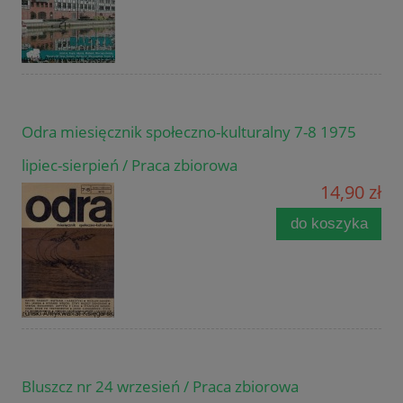
Odra miesięcznik społeczno-kulturalny 7-8 1975
lipiec-sierpień / Praca zbiorowa
14,90 zł
do koszyka
Bluszcz nr 24 wrzesień / Praca zbiorowa