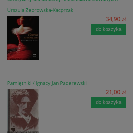
Urszula Żebrowska-Kacprzak
34,90 zł
do koszyka
Pamiętniki / Ignacy Jan Paderewski
21,00 zł
do koszyka