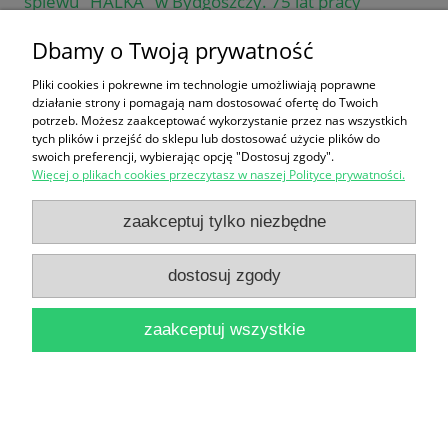
śpiewu "HALKA" w Bydgoszczy. 75 lat pracy
społecznej, organizacyjnej i artystycznej 1883-1958
Dbamy o Twoją prywatność
/ Witold Wroński (red.)
Pliki cookies i pokrewne im technologie umożliwiają poprawne
18,00 zł
działanie strony i pomagają nam dostosować ofertę do Twoich
potrzeb. Możesz zaakceptować wykorzystanie przez nas wszystkich
tych plików i przejść do sklepu lub dostosować użycie plików do
do koszyka
swoich preferencji, wybierając opcję "Dostosuj zgody".
Więcej o plikach cookies przeczytasz w naszej Polityce prywatności.
zaakceptuj tylko niezbędne
dostosuj zgody
M. U. Z. Y. K. A. : Możesz Usłyszeć Zygzaki,
zaakceptuj wszystkie
Krajobrazy i Archidźwięki / tekst: Michał Libera,
Michał Mendyk, ilustracje: Aleksandra i Daniel
Mizielińscy