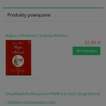
Produkty powiązane
Bajka o Mozarcie / Joanna Wiśnios
32,90 zł
do koszyka
Encyklopedia Muzyczna PWM a b część biograficzna
/ Elżbieta Dziębowska (red.)