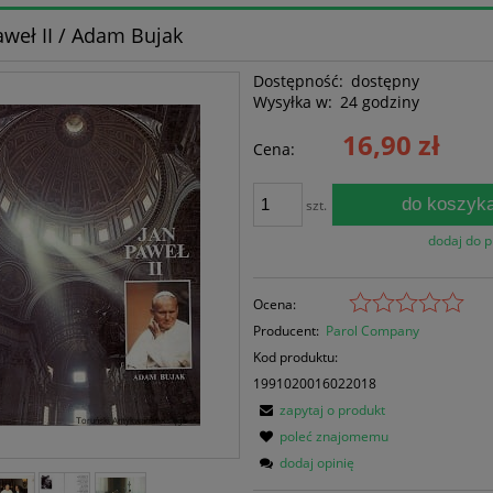
aweł II / Adam Bujak
Dostępność:
dostępny
Wysyłka w:
24 godziny
16,90 zł
Cena:
do koszyk
szt.
dodaj do 
Ocena:
Producent:
Parol Company
Kod produktu:
1991020016022018
zapytaj o produkt
poleć znajomemu
dodaj opinię