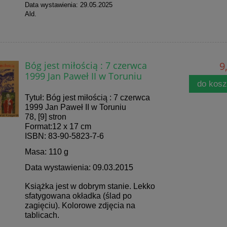
Data wystawienia: 29.05.2025
Ald.
Bóg jest miłością : 7 czerwca
9
1999 Jan Paweł II w Toruniu
do kos
Tytuł: Bóg jest miłością : 7 czerwca
1999 Jan Paweł II w Toruniu
78, [9] stron
Format:12 x 17 cm
ISBN: 83-90-5823-7-6
Masa: 110 g
Data wystawienia: 09.03.2015
Książka jest w dobrym stanie. Lekko
sfatygowana okładka (ślad po
zagięciu). Kolorowe zdjęcia na
tablicach.