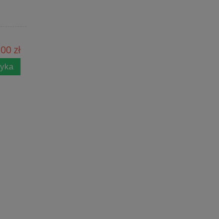
00 zł
zyka