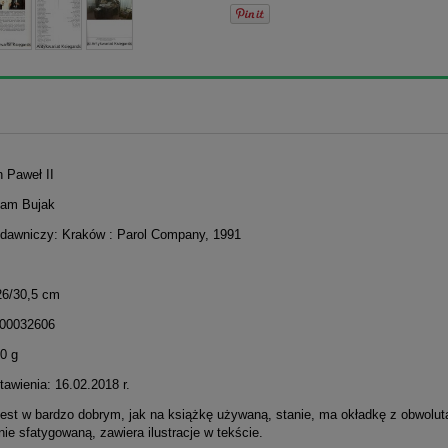
n Paweł II
dam Bujak
dawniczy: Kraków : Parol Company, 1991
26/30,5 cm
300032606
0 g
awienia: 16.02.2018 r.
jest w bardzo dobrym, jak na książkę używaną, stanie, ma okładkę z obwolut
ie sfatygowaną, zawiera ilustracje w tekście.