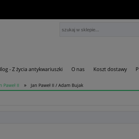
Blog - Z życia antykwariuszki
O nas
Koszt dostawy
P
»
n Paweł II
Jan Paweł II / Adam Bujak