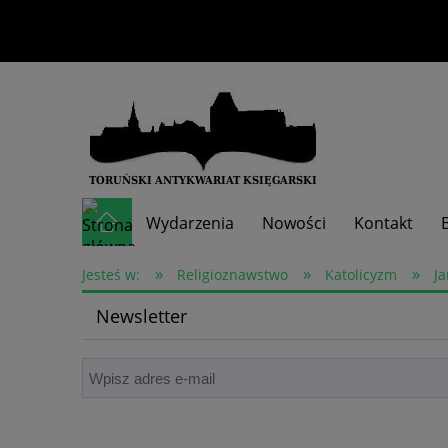
Wydarzenia
Nowości
Kontakt
»
»
»
Skup książek
Jesteś w:
Religioznawstwo
Katolicyzm
Ja
Newsletter