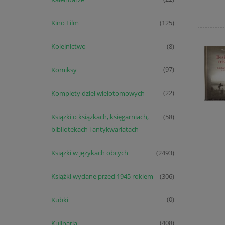
Kino Film
(125)
Kolejnictwo
(8)
Komiksy
(97)
Komplety dzieł wielotomowych
(22)
Książki o książkach, księgarniach,
(58)
bibliotekach i antykwariatach
Książki w językach obcych
(2493)
Książki wydane przed 1945 rokiem
(306)
Kubki
(0)
Kulinaria
(408)