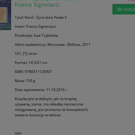
Franco Signoracci
do kos
Tytuł: Karol : Życie Jana Pawła II
Autor: Franco Signoracci
Przełożyła: Ewa Trąbińska
Adres wydawniczy: Warszawa : Bellona, 2011
101, [1] stron
Format: 14,5/21 cm
ISBN: 9788311120907
Masa: 150 g
Data wystawienia: 11.10.2016 r.
Książka jest w dobrym, jak na książkę
używaną, stanie, ma okładkę nieznacznie
sfatygowaną, jest przetarta na krawędziach,
zawiera ilustracje w tekście.
mar