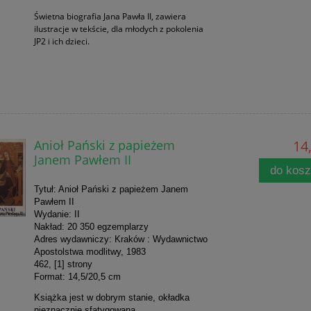
Świetna biografia Jana Pawła II, zawiera
ilustracje w tekście, dla młodych z pokolenia
JP2 i ich dzieci.
Anioł Pański z papieżem
14,
Janem Pawłem II
do kos
Tytuł: Anioł Pański z papieżem Janem
Pawłem II
Wydanie: II
Nakład: 20 350 egzemplarzy
Adres wydawniczy: Kraków : Wydawnictwo
Apostolstwa modlitwy, 1983
462, [1] strony
Format: 14,5/20,5 cm
Książka jest w dobrym stanie, okładka
nieznacznie sfatygowana.