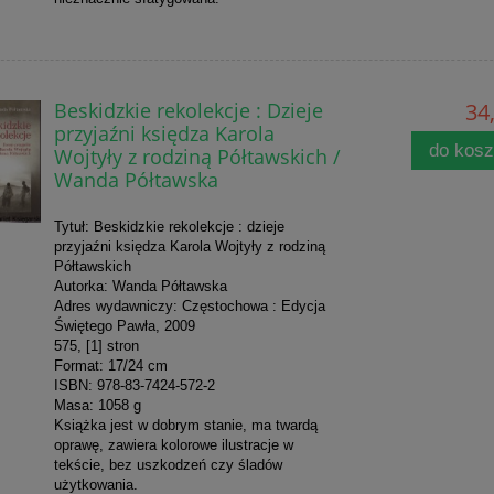
Beskidzkie rekolekcje : Dzieje
34,
przyjaźni księdza Karola
do kos
Wojtyły z rodziną Półtawskich /
Wanda Półtawska
Tytuł: Beskidzkie rekolekcje : dzieje
przyjaźni księdza Karola Wojtyły z rodziną
Półtawskich
Autorka: Wanda Półtawska
Adres wydawniczy: Częstochowa : Edycja
Świętego Pawła, 2009
575, [1] stron
Format: 17/24 cm
ISBN: 978-83-7424-572-2
Masa: 1058 g
Książka jest w dobrym stanie, ma twardą
oprawę, zawiera kolorowe ilustracje w
tekście, bez uszkodzeń czy śladów
użytkowania.