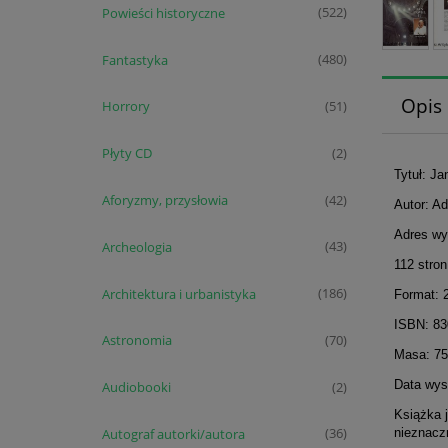
Powieści historyczne
(522)
Fantastyka
(480)
Opis
Horrory
(51)
Płyty CD
(2)
Tytuł: Ja
Aforyzmy, przysłowia
(42)
Autor: A
Adres wy
Archeologia
(43)
112 stron
Architektura i urbanistyka
(186)
Format: 
ISBN: 8
Astronomia
(70)
Masa: 75
Data wyst
Audiobooki
(2)
Książka 
Autograf autorki/autora
nieznaczn
(36)