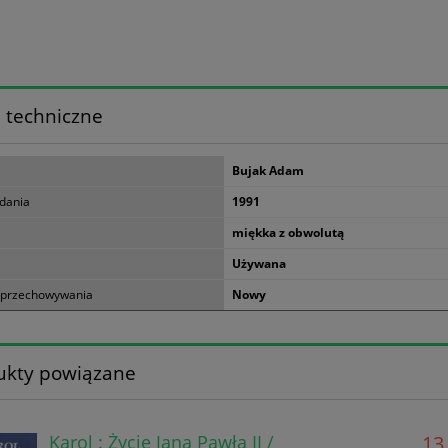
 techniczne
Bujak Adam
dania
1991
miękka z obwolutą
Używana
 przechowywania
Nowy
ukty powiązane
Karol : Życie Jana Pawła II /
13,