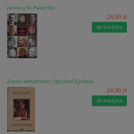
Januszu St. Pasierbie
24,99 zł
do koszyka
Ziarno samotności / Bp Józef Życiński
24,90 zł
do koszyka