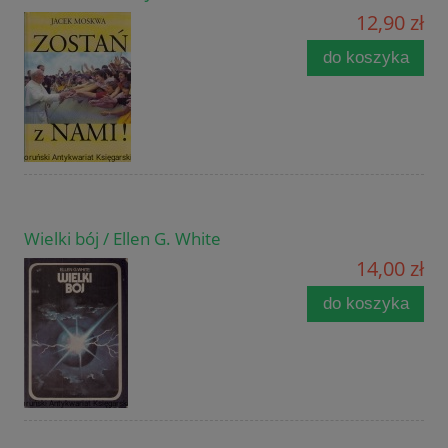
12,90 zł
do koszyka
Wielki bój / Ellen G. White
14,00 zł
do koszyka