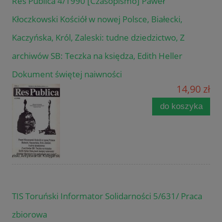
Res Publica 4/1990 [Czasopismo] Paweł
Kłoczkowski Kościół w nowej Polsce, Białecki,
Kaczyńska, Król, Zaleski: tudne dziedzictwo, Z
archiwów SB: Teczka na księdza, Edith Heller
Dokument świętej naiwności
14,90 zł
do koszyka
TIS Toruński Informator Solidarności 5/631/ Praca
zbiorowa