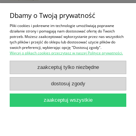
Dbamy o Twoją prywatność
Youcat Polski : Katechizm Kościoła Katolickiego dla
Pliki cookies i pokrewne im technologie umożliwiają poprawne
działanie strony i pomagają nam dostosować ofertę do Twoich
młodych / Brak autora
potrzeb. Możesz zaakceptować wykorzystanie przez nas wszystkich
tych plików i przejść do sklepu lub dostosować użycie plików do
28,90 zł
swoich preferencji, wybierając opcję "Dostosuj zgody".
Więcej o plikach cookies przeczytasz w naszej Polityce prywatności.
do koszyka
zaakceptuj tylko niezbędne
dostosuj zgody
zaakceptuj wszystkie
Z Panem Bogiem : modlitewnik, śpiewnik / (red.)
Zygfryd Kowalski
12,90 zł