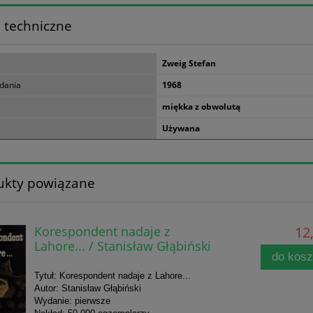
 techniczne
Zweig Stefan
dania
1968
miękka z obwolutą
Używana
ukty powiązane
Korespondent nadaje z
12,
Lahore... / Stanisław Głąbiński
do kos
Tytuł: Korespondent nadaje z Lahore...
Autor: Stanisław Głąbiński
Wydanie: pierwsze