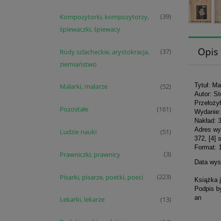
Kompozytorki, kompozytorzy,
(39)
śpiewaczki, śpiewacy
Opis
Rody szlacheckie, arystokracja,
(37)
ziemiaństwo
Tytuł: Ma
Malarki, malarze
(52)
Autor: S
Przełoży
Pozostałe
(161)
Wydanie:
Nakład: 
Adres wy
Ludzie nauki
(51)
372, [4] 
Format: 
Prawniczki, prawnicy
(3)
Data wys
Pisarki, pisarze, poetki, poeci
(223)
Książka j
Podpis by
an
Lekarki, lekarze
(13)