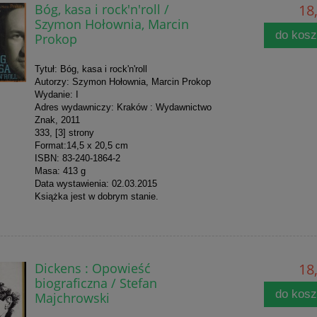
Bóg, kasa i rock'n'roll /
18,
Szymon Hołownia, Marcin
do kos
Prokop
Tytuł: Bóg, kasa i rock'n'roll
Autorzy: Szymon Hołownia, Marcin Prokop
Wydanie: I
Adres wydawniczy: Kraków : Wydawnictwo
Znak, 2011
333, [3] strony
Format:14,5 x 20,5 cm
ISBN: 83-240-1864-2
Masa: 413 g
Data wystawienia: 02.03.2015
Książka jest w dobrym stanie.
Dickens : Opowieść
18,
biograficzna / Stefan
do kos
Majchrowski