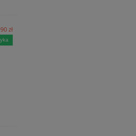
90 zł
zyka