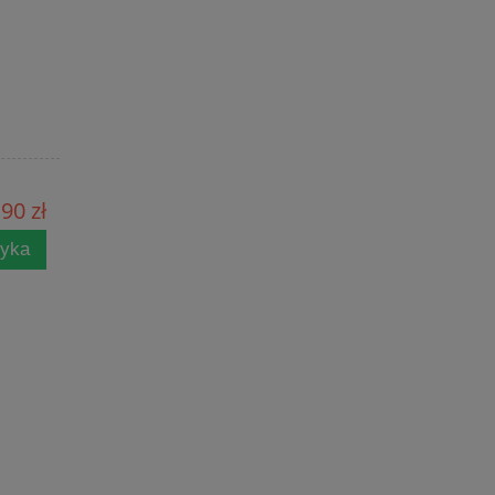
90 zł
zyka