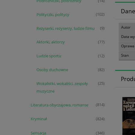
Podróżniczki, podróżnicy
(14)
Dane
Polityczki, politycy
(102)
Autor
Reżyserki, reżyserzy, ludzie filmu
(9)
Data wy
Aktorki, aktorzy
(77)
Oprawa
Stan
Ludzie sportu
(12)
Osoby duchowne
(82)
Prod
Wokalistki, wokaliści, zespoły
(25)
muzyczne
Literatura obyczajowa, romanse
(814)
Kryminał
(824)
Sensacja
(346)