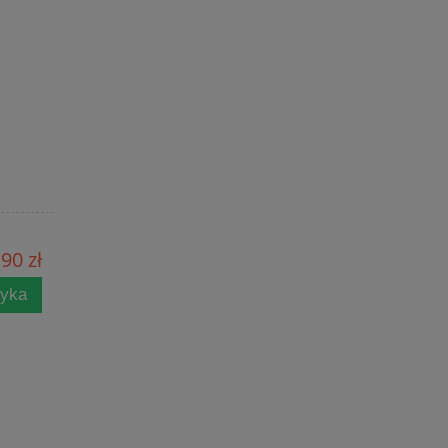
90 zł
zyka