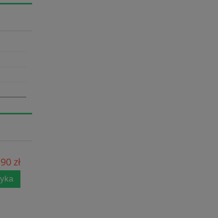
90 zł
zyka