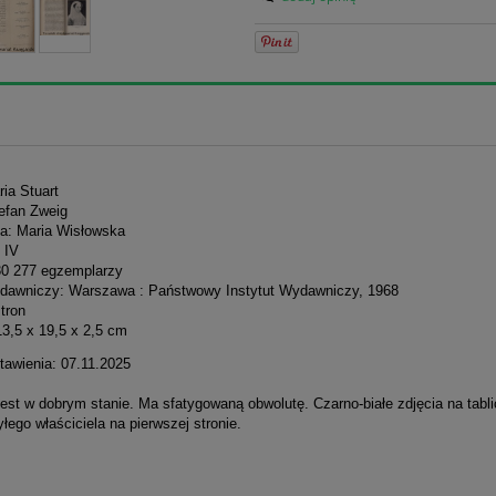
ria Stuart
tefan Zweig
ła: Maria Wisłowska
 IV
30 277 egzemplarzy
dawniczy: Warszawa : Państwowy Instytut Wydawniczy, 1968
stron
13,5 x 19,5 x 2,5 cm
tawienia: 07.11.2025
est w dobrym stanie. Ma sfatygowaną obwolutę. Czarno-białe zdjęcia na tabl
łego właściciela na pierwszej stronie.