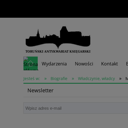
Wydarzenia
Nowości
Kontakt
»
»
»
Skup książek
Jesteś w:
Biografie
Władczynie, władcy
M
Newsletter