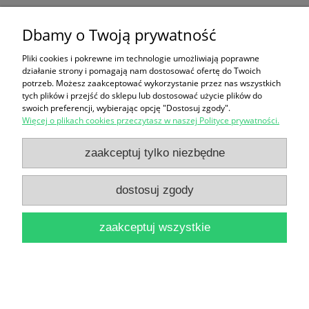
The Penguin Companion to European literature
Dbamy o Twoją prywatność
28,90 zł
Pliki cookies i pokrewne im technologie umożliwiają poprawne
działanie strony i pomagają nam dostosować ofertę do Twoich
do koszyka
potrzeb. Możesz zaakceptować wykorzystanie przez nas wszystkich
tych plików i przejść do sklepu lub dostosować użycie plików do
swoich preferencji, wybierając opcję "Dostosuj zgody".
Więcej o plikach cookies przeczytasz w naszej Polityce prywatności.
zaakceptuj tylko niezbędne
dostosuj zgody
Praga : Złote miasto w sercu Europy / Hans-Horst
Skupy
zaakceptuj wszystkie
16,90 zł
do koszyka