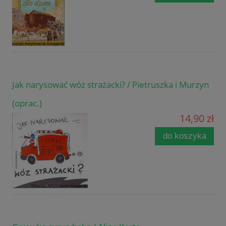
Jak narysować wóz strażacki? / Pietruszka i Murzyn
(oprac.)
14,90 zł
do koszyka