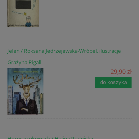
Jeleń / Roksana Jędrzejewska-Wróbel, ilustracje
Grażyna Rigall
29,90 zł
do koszyka
Heros w okowach / Halina Rudnicka