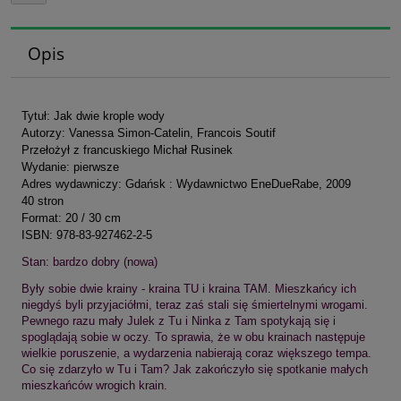
Opis
Tytuł: Jak dwie krople wody
Autor
zy: Vanessa Simon-Catelin, Francois Soutif
Przełożył z francuskiego Michał Rusinek
Wydanie: pierwsze
Adres wydawniczy: Gdańsk : Wydawnictwo EneDueRabe, 2009
40 stron
Format: 20 / 30 cm
ISBN: 978-83-927462-2-5
Stan: bardzo dobry (nowa)
Były sobie dwie krainy - kraina TU i kraina TAM. Mieszkańcy ich
niegdyś byli przyjaciółmi, teraz zaś stali się śmiertelnymi wrogami.
Pewnego razu mały Julek z Tu i Ninka z Tam spotykają się i
spoglądają sobie w oczy. To sprawia, że w obu krainach następuje
wielkie poruszenie, a wydarzenia nabierają coraz większego tempa.
Co się zdarzyło w Tu i Tam? Jak zakończyło się spotkanie małych
mieszkańców wrogich krain.