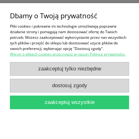
Jerutte z Lisiej Polany / Cecil Bodker
Dbamy o Twoją prywatność
14,90 zł
Pliki cookies i pokrewne im technologie umożliwiają poprawne
działanie strony i pomagają nam dostosować ofertę do Twoich
do koszyka
potrzeb. Możesz zaakceptować wykorzystanie przez nas wszystkich
tych plików i przejść do sklepu lub dostosować użycie plików do
swoich preferencji, wybierając opcję "Dostosuj zgody".
Więcej o plikach cookies przeczytasz w naszej Polityce prywatności.
zaakceptuj tylko niezbędne
dostosuj zgody
Jasne dni i inne teksty sceniczne dla dzieci i
młodzieży / Jerzy Rochowiak
zaakceptuj wszystkie
16,90 zł
do koszyka