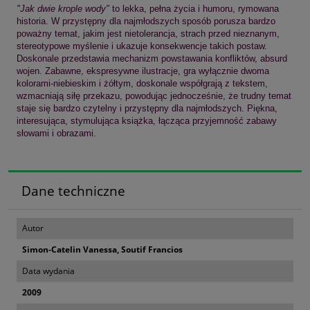
"Jak dwie krople wody"
to lekka, pełna życia i humoru, rymowana
historia. W przystępny dla najmłodszych sposób porusza bardzo
poważny temat, jakim jest nietolerancja, strach przed nieznanym,
stereotypowe myślenie i ukazuje konsekwencje takich postaw.
Doskonale przedstawia mechanizm powstawania konfliktów, absurd
wojen. Zabawne, ekspresywne ilustracje, gra wyłącznie dwoma
kolorami-niebieskim i żółtym, doskonale współgrają z tekstem,
wzmacniają siłę przekazu, powodując jednocześnie, że trudny temat
staje się bardzo czytelny i przystępny dla najmłodszych. Piękna,
interesująca, stymulująca książka, łącząca przyjemność zabawy
słowami i obrazami.
Dane techniczne
Autor
Simon-Catelin Vanessa, Soutif Francios
Data wydania
2009