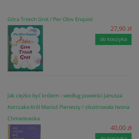
Góra Trzech Grot / Per Olov Enquist
27,90 zł
do koszyka
Jak ciężko być królem : według powieści Janusza
Korczaka Król Maciuś Pierwszy / zilustrowała Iwona
Chmielewska
40,00 zł
do koszyka