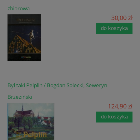
zbiorowa
30,00 zł
do koszyka
Był taki Pelplin / Bogdan Solecki, Seweryn
Brzeziński
124,90 zł
do koszyka