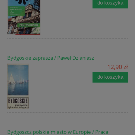
do koszyka
Bydgoskie zaprasza / Paweł Dzianiasz
12,90 zł
do koszyka
Bydgoszcz polskie miasto w Europie / Praca