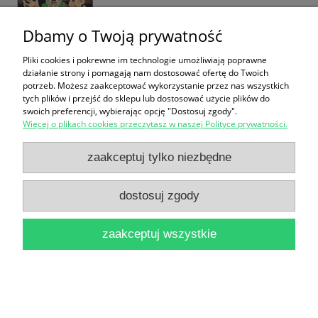
Dbamy o Twoją prywatność
Pliki cookies i pokrewne im technologie umożliwiają poprawne
działanie strony i pomagają nam dostosować ofertę do Twoich
750-lecie ziemi gniewskiej : dziś i jutro : informator
potrzeb. Możesz zaakceptować wykorzystanie przez nas wszystkich
tych plików i przejść do sklepu lub dostosować użycie plików do
/ Zdzisław Ciesiołkiewicz, Stanisław J. Wilczyński
swoich preferencji, wybierając opcję "Dostosuj zgody".
Więcej o plikach cookies przeczytasz w naszej Polityce prywatności.
12,90 zł
do koszyka
zaakceptuj tylko niezbędne
dostosuj zgody
zaakceptuj wszystkie
Europejskie dni dziedzictwa 7-8/14-15.09.2019 :
Informator / Praca zbiorowa