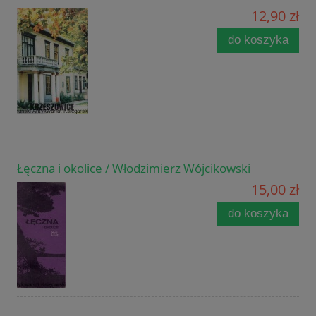
12,90 zł
do koszyka
Łęczna i okolice / Włodzimierz Wójcikowski
15,00 zł
do koszyka