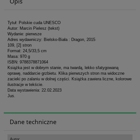
Opis
Tytuł: Polskie cuda UNESCO
Autor: Marcin Pielesz (tekst)
Wydanie: pierwsze
Adres wydawniczy: Bielsko-Biała : Dragon, 2015
109, [2] stron
Format: 24,5/33,5 cm
Masa: 970 g
ISBN: 9788378871064
Książka jest w dobrym stanie, ma twardą, lekko sfatygowaną
oprawę, naddarcie grzbietu. Klika pierwszych stron ma widoczne
zacieki po zalaniu w dolnej części. Książka zawiera liczne, kolorowe
ilustracje w tekście.
Data wystawienia: 22.02.2023
Jus.
Dane techniczne
Autor