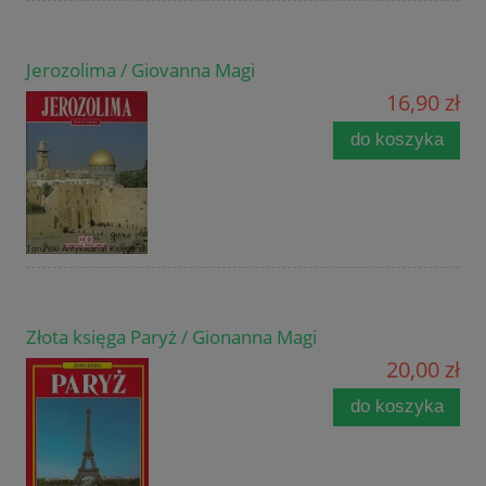
Jerozolima / Giovanna Magi
16,90 zł
do koszyka
Złota księga Paryż / Gionanna Magi
20,00 zł
do koszyka