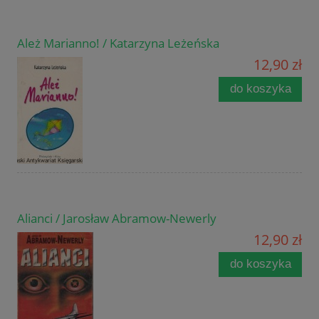
Ależ Marianno! / Katarzyna Leżeńska
12,90 zł
do koszyka
Alianci / Jarosław Abramow-Newerly
12,90 zł
do koszyka