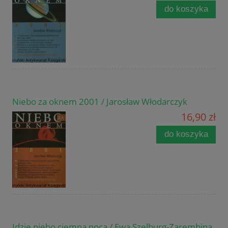
do koszyka
Niebo za oknem 2001 / Jarosław Włodarczyk
16,90 zł
do koszyka
Idzie niebo ciemną nocą / Ewa Szelburg-Zarembina