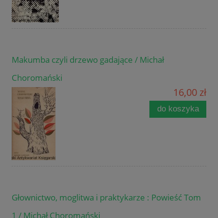
Makumba czyli drzewo gadające / Michał
Choromański
16,00 zł
do koszyka
Głownictwo, moglitwa i praktykarze : Powieść Tom
1 / Michał Choromański