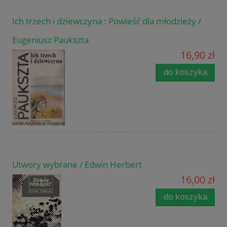
Ich trzech i dziewczyna : Powieść dla młodzieży /
Eugeniusz Paukszta
16,90 zł
do koszyka
Utwory wybrane / Edwin Herbert
16,00 zł
do koszyka