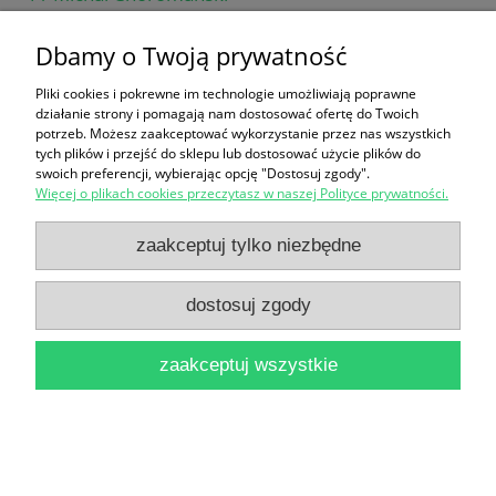
16,00 zł
Dbamy o Twoją prywatność
do koszyka
Pliki cookies i pokrewne im technologie umożliwiają poprawne
działanie strony i pomagają nam dostosować ofertę do Twoich
potrzeb. Możesz zaakceptować wykorzystanie przez nas wszystkich
tych plików i przejść do sklepu lub dostosować użycie plików do
swoich preferencji, wybierając opcję "Dostosuj zgody".
Więcej o plikach cookies przeczytasz w naszej Polityce prywatności.
zaakceptuj tylko niezbędne
Historia powszechna XX wieku / Antoni Czubiński
90,00 zł
dostosuj zgody
do koszyka
zaakceptuj wszystkie