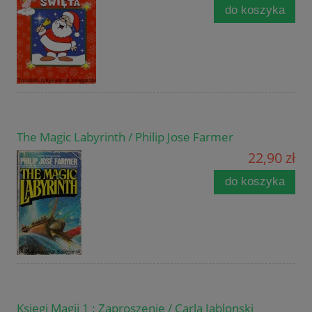
do koszyka
The Magic Labyrinth / Philip Jose Farmer
22,90 zł
do koszyka
Księgi Magii 1 : Zaproszenie / Carla Jablonski