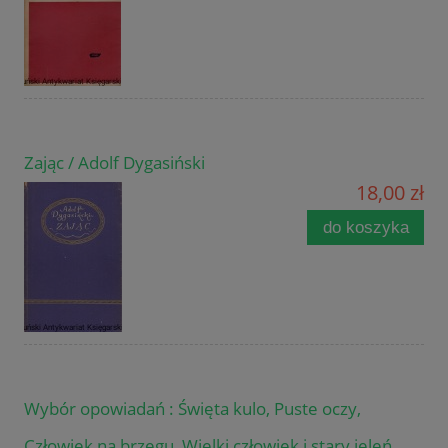
Zając / Adolf Dygasiński
18,00 zł
do koszyka
Wybór opowiadań : Święta kulo, Puste oczy,
Człowiek na brzegu, Wielki człowiek i stary jeleń.