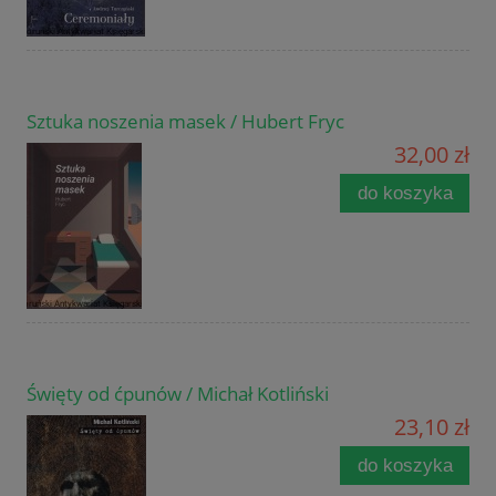
Sztuka noszenia masek / Hubert Fryc
32,00 zł
do koszyka
Święty od ćpunów / Michał Kotliński
23,10 zł
do koszyka