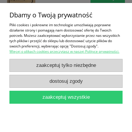
Dbamy o Twoją prywatność
Pliki cookies i pokrewne im technologie umożliwiają poprawne
działanie strony i pomagają nam dostosować ofertę do Twoich
potrzeb. Możesz zaakceptować wykorzystanie przez nas wszystkich
tych plików i przejść do sklepu lub dostosować użycie plików do
swoich preferencji, wybierając opcję "Dostosuj zgody".
Stara szabla : opowiadania / Stanisław Zieliński
Więcej o plikach cookies przeczytasz w naszej Polityce prywatności.
(podniszczona obwoluta)
zaakceptuj tylko niezbędne
14,00 zł
dostosuj zgody
do koszyka
zaakceptuj wszystkie