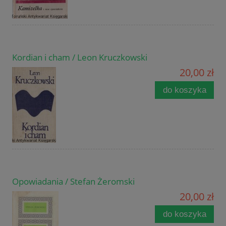
Kordian i cham / Leon Kruczkowski
20,00 zł
do koszyka
Opowiadania / Stefan Żeromski
20,00 zł
do koszyka