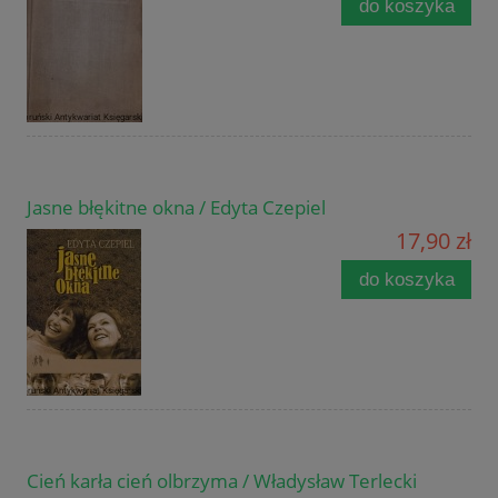
do koszyka
Jasne błękitne okna / Edyta Czepiel
17,90 zł
do koszyka
Cień karła cień olbrzyma / Władysław Terlecki