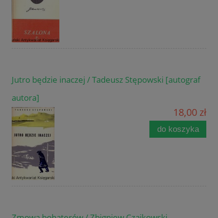
Jutro będzie inaczej / Tadeusz Stępowski [autograf
autora]
18,00 zł
do koszyka
Zmowa bohaterów / Zbigniew Czajkowski