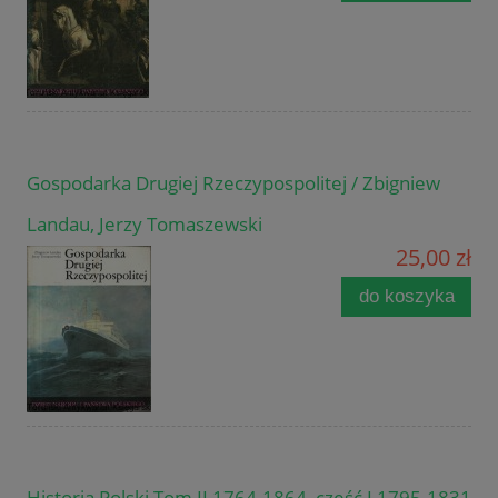
Gospodarka Drugiej Rzeczypospolitej / Zbigniew
Landau, Jerzy Tomaszewski
25,00 zł
do koszyka
Historia Polski Tom II 1764-1864, część I 1795-1831