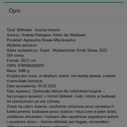
Opis
Tytuł: Biblioteki : krucha historia
Autorzy: Andrew Pettegree, Arthur der Weduwen
Przekład: Agnieszka Nowak-Młynikowska
Wydanie pierwsze
Adres wydawniczy: Sopot : Wydawnictwo Smak Słowa, 2022
554 strony
Format: 24/17 cm
ISBN: 9788366420878
Masa: 1080 g
Książka jest nowa, w idealnym stanie, ma twardą oprawę, zawiera
czarno-białe ilustracje.
Data wystawienia: 04.05.2023
Opis wydawcy: Doskonała lektura dla miłośników książek –
fascynująca opowieść o historii bibliotek i ludzi, którzy je budowali,
od starożytności po erę cyfrową.
Znane na całym świecie, zazdrośnie strzeżone przez prywatnych
kolekcjonerów, budowane przez stulecia i niszczone w jeden dzień,
ozdobione złoceniami i freskami albo wypełnione wygodnymi pufami
i rysunkami dzieci – historia bibliotek jest bogata, różnorodna i
obfitująca w nieoczekiwane zdarzenia.