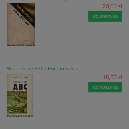
20,00 zł
do koszyka
Wiedeńskie ABC / Roman Kałuża
18,00 zł
do koszyka