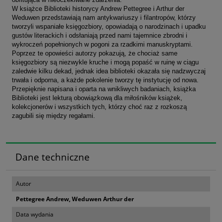
W książce Biblioteki historycy Andrew Pettegree i Arthur der
Weduwen przedstawiają nam antykwariuszy i filantropów, którzy
tworzyli wspaniałe księgozbiory, opowiadają o narodzinach i upadku
gustów literackich i odsłaniają przed nami tajemnice zbrodni i
wykroczeń popełnionych w pogoni za rzadkimi manuskryptami.
Poprzez te opowieści autorzy pokazują, że chociaż same
księgozbiory są niezwykle kruche i mogą popaść w ruinę w ciągu
zaledwie kilku dekad, jednak idea biblioteki okazała się nadzwyczaj
trwała i odporna, a każde pokolenie tworzy tę instytucję od nowa.
Przepięknie napisana i oparta na wnikliwych badaniach, książka
Biblioteki jest lekturą obowiązkową dla miłośników książek,
kolekcjonerów i wszystkich tych, którzy choć raz z rozkoszą
zagubili się między regałami.
Dane techniczne
Autor
Pettegree Andrew, Weduwen Arthur der
Data wydania