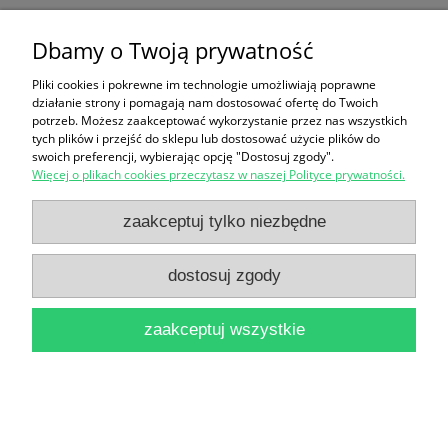
1
35,00 zł
Dbamy o Twoją prywatność
do koszyka
Pliki cookies i pokrewne im technologie umożliwiają poprawne
działanie strony i pomagają nam dostosować ofertę do Twoich
potrzeb. Możesz zaakceptować wykorzystanie przez nas wszystkich
tych plików i przejść do sklepu lub dostosować użycie plików do
swoich preferencji, wybierając opcję "Dostosuj zgody".
Więcej o plikach cookies przeczytasz w naszej Polityce prywatności.
zaakceptuj tylko niezbędne
Stąd do starożytności / Aleksander Krawczuk
dostosuj zgody
18,00 zł
do koszyka
zaakceptuj wszystkie