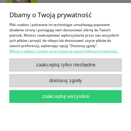
Dbamy o Twoją prywatność
Pliki cookies i pokrewne im technologie umożliwiają poprawne
działanie strony i pomagają nam dostosować ofertę do Twoich
potrzeb. Możesz zaakceptować wykorzystanie przez nas wszystkich
Polska Myśl Liberalno-Demokratyczna w Latach
tych plików i przejść do sklepu lub dostosować użycie plików do
swoich preferencji, wybierając opcję "Dostosuj zgody".
1795-1830
Więcej o plikach cookies przeczytasz w naszej Polityce prywatności.
24,90 zł
zaakceptuj tylko niezbędne
do koszyka
dostosuj zgody
zaakceptuj wszystkie
Polska myśl polityczna i historyczna XX wieku :