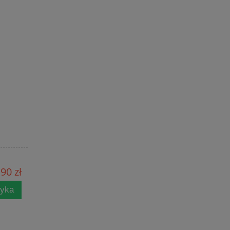
90 zł
zyka