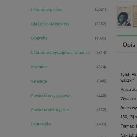
Literatura piękna
(5021)
Dla Dzieci i Młodzieży
(2282)
Biografie
(1095)
Opis
Literatura obyczajowa, romanse
(814)
Kryminał
(824)
Tytuł: Ek
walizki"
Sensacja
(346)
Praca zb
Powieści przygodowe
(220)
Wydanie:
Adres wy
Powieści historyczne
(522)
156, [3] 
Fantastyka
(480)
Format: 
Nakład: 