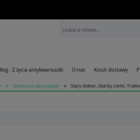
Blog - Z życia antykwariuszki
O nas
Koszt dostawy
P
»
»
y
Społeczno-obyczajowy
Stary doktor, Skarby ziemi, Trakt