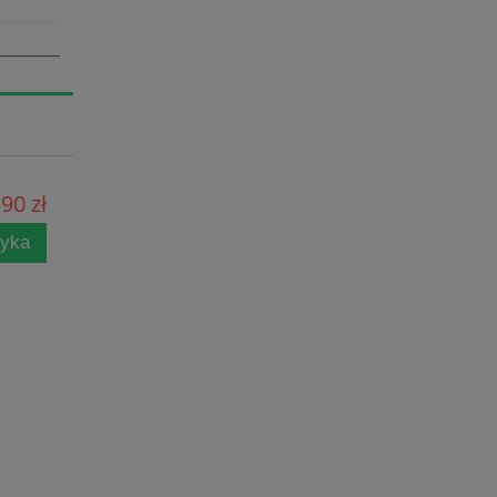
90 zł
zyka