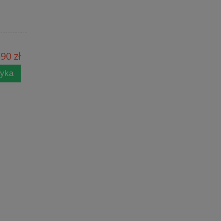
90 zł
zyka