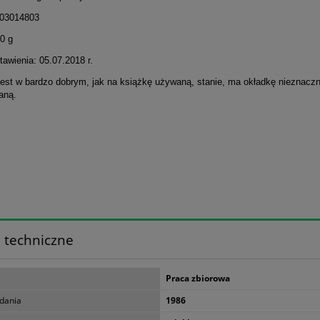
303014803
0 g
awienia: 05.07.2018 r.
jest w bardzo dobrym, jak na książkę używaną, stanie, ma okładkę nieznaczn
aną.
 techniczne
Praca zbiorowa
dania
1986