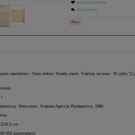
poleć znajomemu
dodaj opinię
spres reporterów : Stary doktor, Skarby ziemi, Traktory na lewo : W cyklu "Z 
iorowa
 I
dawniczy: Warszawa : Krajowa Agencja Wydawnicza, 1986
stron
12/16,5 cm
100 350 egzemplarzy