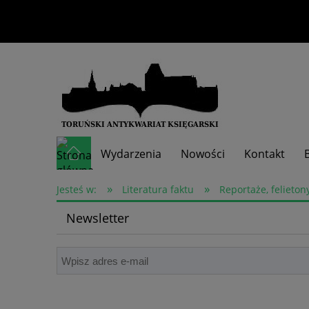
Wydarzenia
Nowości
Kontakt
»
»
Skup książek
Jesteś w:
Literatura faktu
Reportaże, felieton
Newsletter