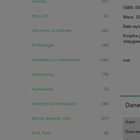
Horrory
(51)
ISBN: 8
Płyty CD
(2)
Masa: 15
Data wyst
Aforyzmy, przysłowia
(42)
Książka 
sfatygow
Archeologia
(43)
Architektura i urbanistyka
(186)
mar
Astronomia
(70)
Audiobooki
(2)
Autograf autorki/autora
Dane
(36)
Baśnie, legendy, mity
(67)
Autor
Data wy
BHP, Ppoż
(8)