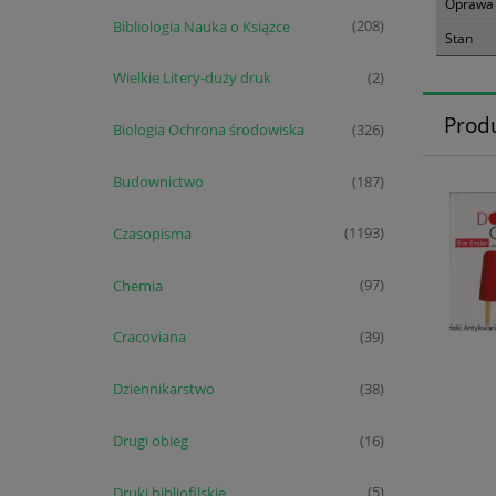
Oprawa
Bibliologia Nauka o Książce
(208)
Stan
Wielkie Litery-duży druk
(2)
Prod
Biologia Ochrona środowiska
(326)
Budownictwo
(187)
Czasopisma
(1193)
Chemia
(97)
Cracoviana
(39)
Dziennikarstwo
(38)
Drugi obieg
(16)
Druki bibliofilskie
(5)