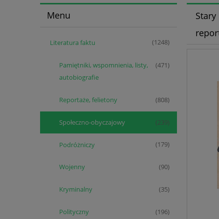
Menu
Stary
repor
Literatura faktu
(1248)
Pamiętniki, wspomnienia, listy,
(471)
autobiografie
Reportaże, felietony
(808)
Społeczno-obyczajowy
(239)
Podróżniczy
(179)
Wojenny
(90)
Kryminalny
(35)
Polityczny
(196)