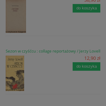
do koszyka
Sezon w czyśćcu : collage reportażowy / Jerzy Lovell
12,90 zł
do koszyka