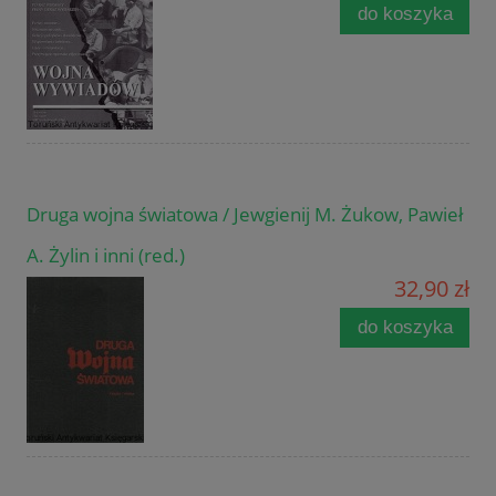
do koszyka
Druga wojna światowa / Jewgienij M. Żukow, Pawieł
A. Żylin i inni (red.)
32,90 zł
do koszyka