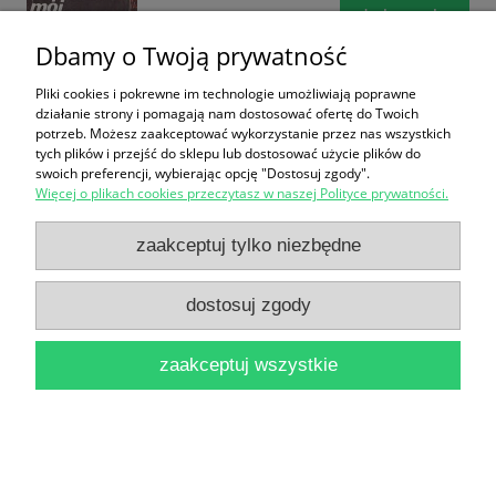
do koszyka
Dbamy o Twoją prywatność
Pliki cookies i pokrewne im technologie umożliwiają poprawne
działanie strony i pomagają nam dostosować ofertę do Twoich
potrzeb. Możesz zaakceptować wykorzystanie przez nas wszystkich
tych plików i przejść do sklepu lub dostosować użycie plików do
swoich preferencji, wybierając opcję "Dostosuj zgody".
Więcej o plikach cookies przeczytasz w naszej Polityce prywatności.
Fakty i ludzie : Szkice publicystyczne i reporterskie /
zaakceptuj tylko niezbędne
Tadeusz Kajan
12,90 zł
dostosuj zgody
do koszyka
zaakceptuj wszystkie