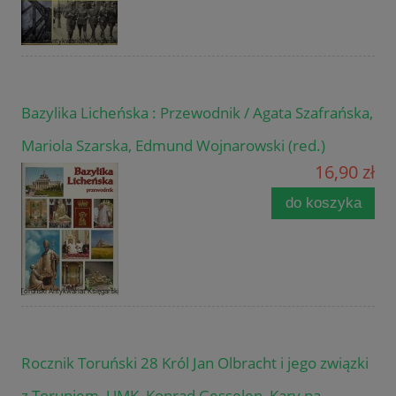
Bazylika Licheńska : Przewodnik / Agata Szafrańska,
Mariola Szarska, Edmund Wojnarowski (red.)
16,90 zł
do koszyka
Rocznik Toruński 28 Król Jan Olbracht i jego związki
z Toruniem, UMK, Konrad Gesselen, Kary na