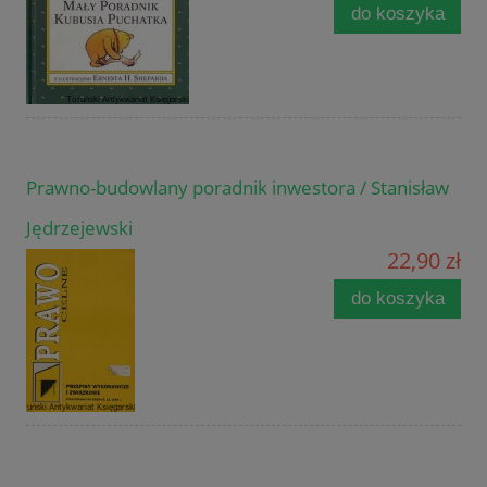
do koszyka
Prawno-budowlany poradnik inwestora / Stanisław
Jędrzejewski
22,90 zł
do koszyka