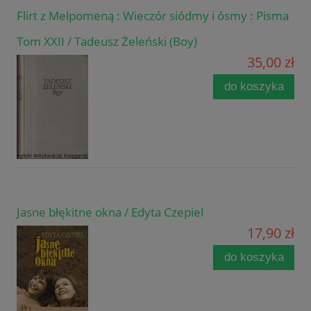
Flirt z Melpomeną : Wieczór siódmy i ósmy : Pisma
Tom XXII / Tadeusz Żeleński (Boy)
35,00 zł
do koszyka
Jasne błękitne okna / Edyta Czepiel
17,90 zł
do koszyka