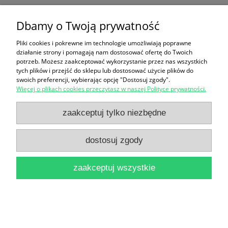
Druga ciąża : Poradnik dla rodziców / Penny Preston
Dbamy o Twoją prywatność
(red.)
22,90 zł
Pliki cookies i pokrewne im technologie umożliwiają poprawne
działanie strony i pomagają nam dostosować ofertę do Twoich
potrzeb. Możesz zaakceptować wykorzystanie przez nas wszystkich
do koszyka
tych plików i przejść do sklepu lub dostosować użycie plików do
swoich preferencji, wybierając opcję "Dostosuj zgody".
Więcej o plikach cookies przeczytasz w naszej Polityce prywatności.
zaakceptuj tylko niezbędne
dostosuj zgody
Ciepłownictwo Poradnik : Regulacja automatyczna
zaakceptuj wszystkie
urządzeń ciepłowniczych / Witold Chmielnicki
27,00 zł
do koszyka