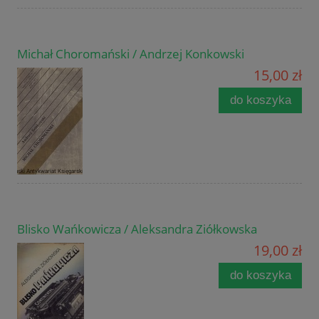
Michał Choromański / Andrzej Konkowski
15,00 zł
do koszyka
Blisko Wańkowicza / Aleksandra Ziółkowska
19,00 zł
do koszyka