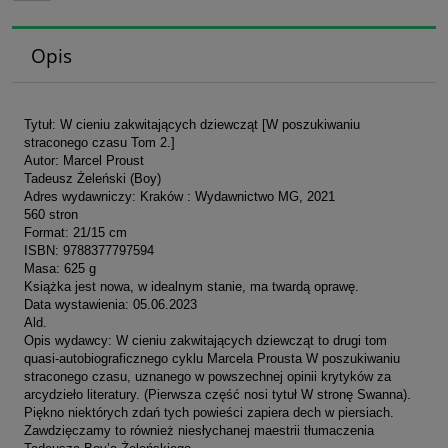
Opis
Tytuł: W cieniu zakwitających dziewcząt [W poszukiwaniu
straconego czasu Tom 2.]
Autor: Marcel Proust
Tadeusz Żeleński (Boy)
Adres wydawniczy: Kraków : Wydawnictwo MG, 2021
560 stron
Format: 21/15 cm
ISBN: 9788377797594
Masa: 625 g
Książka jest nowa, w idealnym stanie, ma twardą oprawę.
Data wystawienia: 05.06.2023
Ald.
Opis wydawcy: W cieniu zakwitających dziewcząt to drugi tom
quasi-autobiograficznego cyklu Marcela Prousta W poszukiwaniu
straconego czasu, uznanego w powszechnej opinii krytyków za
arcydzieło literatury. (Pierwsza część nosi tytuł W stronę Swanna).
Piękno niektórych zdań tych powieści zapiera dech w piersiach.
Zawdzięczamy to również niesłychanej maestrii tłumaczenia