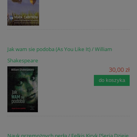
Jak wam sie podoba (As You Like It) / William
Shakespeare
30,00 zł
do koszyka
Nauk przemożnych perła / Felkis Kiryk [Seria Dzieje