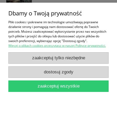
Dbamy o Twoją prywatność
Pliki cookies i pokrewne im technologie umożliwiają poprawne
działanie strony i pomagają nam dostosować ofertę do Twoich
potrzeb. Możesz zaakceptować wykorzystanie przez nas wszystkich
Szalony pątnik : Na wzgórzu róż : Opowiadania
tych plików i przejść do sklepu lub dostosować użycie plików do
swoich preferencji, wybierając opcję "Dostosuj zgody".
fantastyczne / Stefan Grabiński
Więcej o plikach cookies przeczytasz w naszej Polityce prywatności.
30,00 zł
zaakceptuj tylko niezbędne
do koszyka
dostosuj zgody
zaakceptuj wszystkie
Płonący las / James Oliver Curwood
25,00 zł