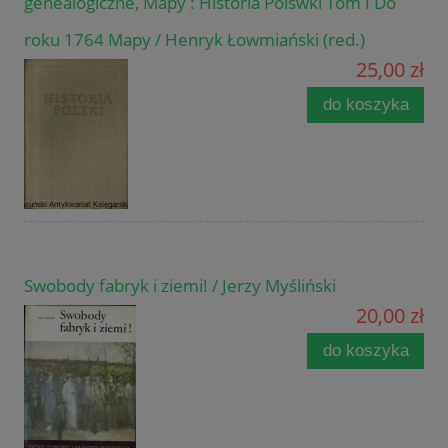
genealogiczne, Mapy : Historia Polswki Tom I Do
roku 1764 Mapy / Henryk Łowmiański (red.)
25,00 zł
do koszyka
Swobody fabryk i ziemi! / Jerzy Myśliński
20,00 zł
do koszyka