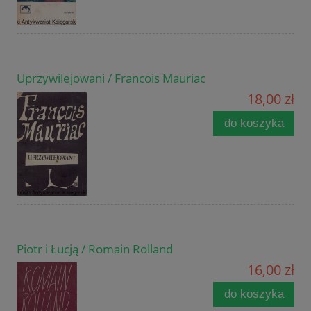
Uprzywilejowani / Francois Mauriac
18,00 zł
do koszyka
Piotr i Łucją / Romain Rolland
16,00 zł
do koszyka