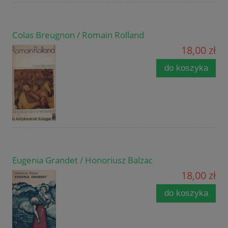
Colas Breugnon / Romain Rolland
18,00 zł
do koszyka
Eugenia Grandet / Honoriusz Balzac
18,00 zł
do koszyka