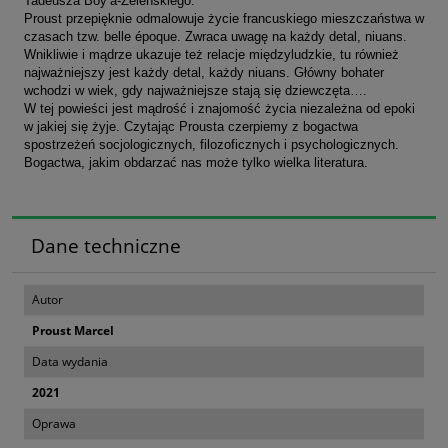
Tadeusza Boy’a-Żeleńskiego.
Proust przepięknie odmalowuje życie francuskiego mieszczaństwa w
czasach tzw. belle époque. Zwraca uwagę na każdy detal, niuans.
Wnikliwie i mądrze ukazuje też relacje międzyludzkie, tu również
najważniejszy jest każdy detal, każdy niuans. Główny bohater
wchodzi w wiek, gdy najważniejsze stają się dziewczęta….
W tej powieści jest mądrość i znajomość życia niezależna od epoki
w jakiej się żyje. Czytając Prousta czerpiemy z bogactwa
spostrzeżeń socjologicznych, filozoficznych i psychologicznych.
Bogactwa, jakim obdarzać nas może tylko wielka literatura.
Dane techniczne
Autor
Proust Marcel
Data wydania
2021
Oprawa