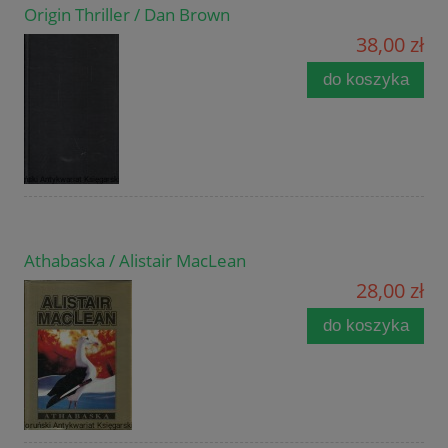
Origin Thriller / Dan Brown
38,00 zł
do koszyka
Athabaska / Alistair MacLean
28,00 zł
do koszyka