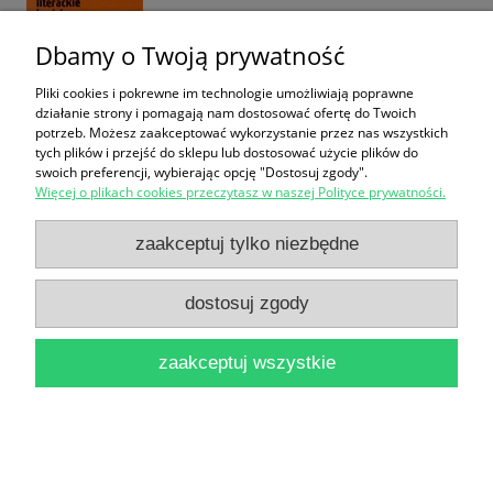
Dbamy o Twoją prywatność
Pliki cookies i pokrewne im technologie umożliwiają poprawne
działanie strony i pomagają nam dostosować ofertę do Twoich
Trzej muszkieterowie Tom 1,2 / Aleksander Dumas
potrzeb. Możesz zaakceptować wykorzystanie przez nas wszystkich
tych plików i przejść do sklepu lub dostosować użycie plików do
28,00 zł
swoich preferencji, wybierając opcję "Dostosuj zgody".
Więcej o plikach cookies przeczytasz w naszej Polityce prywatności.
do koszyka
zaakceptuj tylko niezbędne
dostosuj zgody
Przypadki pewnego Chińczyka / Jules Verne
zaakceptuj wszystkie
16,00 zł
do koszyka