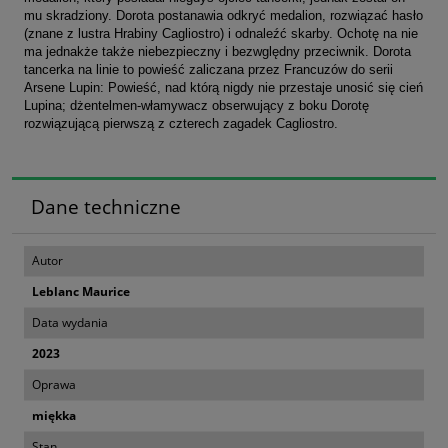
mu skradziony. Dorota postanawia odkryć medalion, rozwiązać hasło
(znane z lustra Hrabiny Cagliostro) i odnaleźć skarby. Ochotę na nie
ma jednakże także niebezpieczny i bezwględny przeciwnik. Dorota
tancerka na linie to powieść zaliczana przez Francuzów do serii
Arsene Lupin: Powieść, nad którą nigdy nie przestaje unosić się cień
Lupina; dżentelmen-włamywacz obserwujący z boku Dorotę
rozwiązującą pierwszą z czterech zagadek Cagliostro.
Dane techniczne
Autor
Leblanc Maurice
Data wydania
2023
Oprawa
miękka
Stan