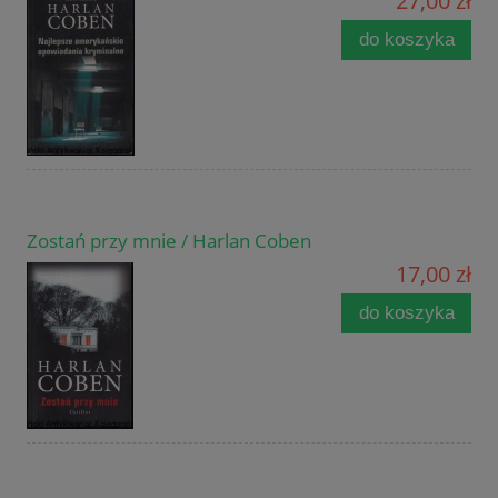
27,00 zł
do koszyka
Zostań przy mnie / Harlan Coben
17,00 zł
do koszyka