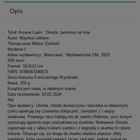
Opis
Tytuł: Arsene Lupin : Dorota, tancerka na linie
Autor: Maurice Leblanc
Tłumaczenie Wiktor Zieliński
Wydanie I
Adres wydawniczy: Warszawa : Wydawnictwo CM, 2023
259 stron
Format: 19,5/13 cm
ISBN: 9788367240673
Seria Klasyka Francuskiego Kryminału
Masa: 250 g
Książka jest nowa, w idealnym stanie.
Data wystawienia: 10.01.2024
Ald.
Opis wydawcy: Dorota, młoda dziewczyna i tancerka w obwoźnym
cyrku opiekuję się czterema chłopcami, sierotami z I wojny
światowej. Pewnego razu trafiają oni do zamku Roborey, przy którym
spotykają tajemniczego poszukiwacza skarbów. Niebawem Dorota
zapoznaje się z właścicielami zamku i z legendą o skarbie In robore
fortuna. Okazuje się, że droga do skarbu wiedzie poprzez złoty
medalion, który posiadał niegdyś ojciec tancerki, jednak został on