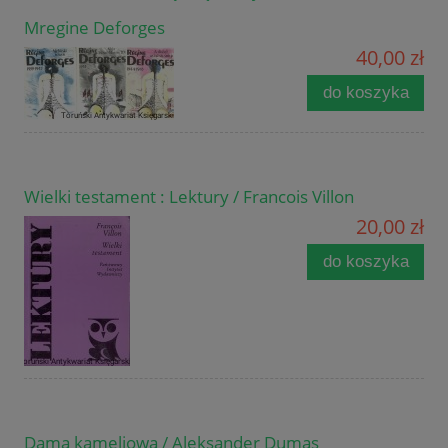
Mregine Deforges
40,00 zł
do koszyka
Wielki testament : Lektury / Francois Villon
20,00 zł
do koszyka
Dama kameliowa / Aleksander Dumas