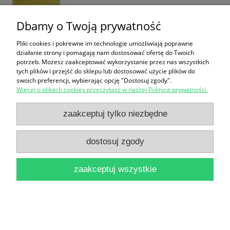
Dbamy o Twoją prywatność
Pliki cookies i pokrewne im technologie umożliwiają poprawne
działanie strony i pomagają nam dostosować ofertę do Twoich
Drugi oddech / Philippe Pozzo di Borgo
potrzeb. Możesz zaakceptować wykorzystanie przez nas wszystkich
18,00 zł
tych plików i przejść do sklepu lub dostosować użycie plików do
swoich preferencji, wybierając opcję "Dostosuj zgody".
do koszyka
Więcej o plikach cookies przeczytasz w naszej Polityce prywatności.
zaakceptuj tylko niezbędne
dostosuj zgody
zaakceptuj wszystkie
Colas Breugnon / Romain Rolland
20,00 zł
do koszyka