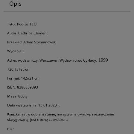
Opis
Tytuł: Podróż TEO
Autor: Cathrine Clement
Przekład: Adam Szymanowski
Wydanie: I
, 1999
Adres wydawniczy: Warszawa : Wydawnictwo Cyklady
720, [3] stron
Format: 14,5/21 cm
ISBN: 8386859393
Masa: 860 g
Data wystawienia: 13.01.2023 r.
Książka jest w dobrym stanie, ma sztywna okładkę, nieznaczenie
sfatygowaną, jest trochę zabrudzona.
mar