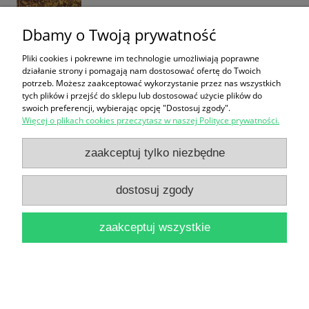
Dbamy o Twoją prywatność
Pliki cookies i pokrewne im technologie umożliwiają poprawne
działanie strony i pomagają nam dostosować ofertę do Twoich
Dryfujące kontynenty / Morgan Sportes
potrzeb. Możesz zaakceptować wykorzystanie przez nas wszystkich
19,00 zł
tych plików i przejść do sklepu lub dostosować użycie plików do
swoich preferencji, wybierając opcję "Dostosuj zgody".
do koszyka
Więcej o plikach cookies przeczytasz w naszej Polityce prywatności.
zaakceptuj tylko niezbędne
dostosuj zgody
zaakceptuj wszystkie
Fakultet Snów / Georges - Oliver Chateaureynaud
19,00 zł
do koszyka