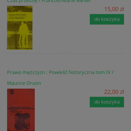
Czas przeszły / Francois-Marie Banier
15,00 zł
do koszyka
Prawo mężczyzn : Powieść historyczna tom IV /
Maurice Druon
22,00 zł
do koszyka