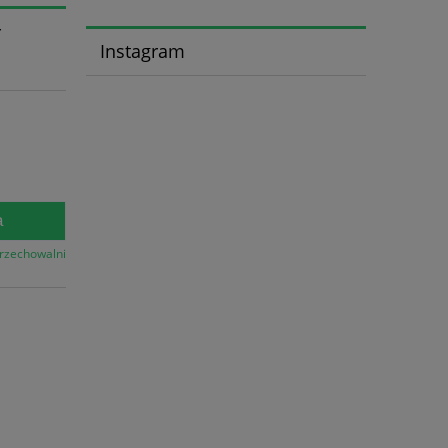
r
Instagram
a
przechowalni