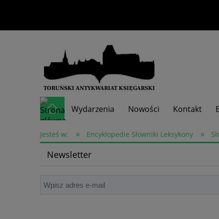
Wydarzenia
Nowości
Kontakt
»
»
Skup książek
Jesteś w:
Encyklopedie Słowniki Leksykony
Sł
Newsletter