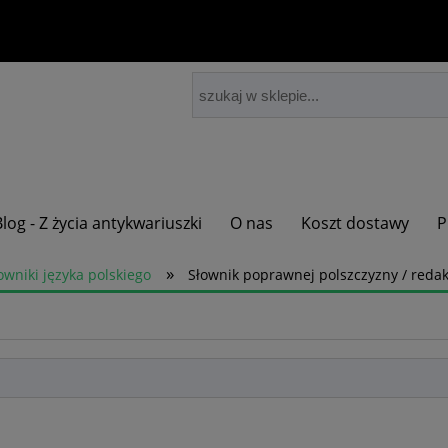
Blog - Z życia antykwariuszki
O nas
Koszt dostawy
P
»
owniki języka polskiego
Słownik poprawnej polszczyzny / redak