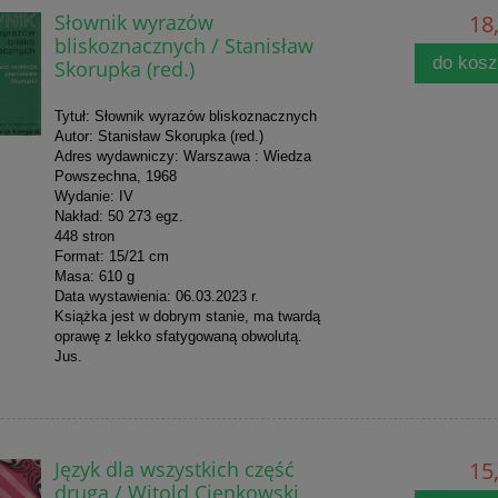
Słownik wyrazów
18,
bliskoznacznych / Stanisław
do kos
Skorupka (red.)
Tytuł: Słownik wyrazów bliskoznacznych
Autor: Stanisław Skorupka (red.)
Adres wydawniczy: Warszawa : Wiedza
Powszechna, 1968
Wydanie: IV
Nakład: 50 273 egz.
448 stron
Format: 15/21 cm
Masa: 610 g
Data wystawienia: 06.03.2023 r.
Książka jest w dobrym stanie, ma twardą
oprawę z lekko sfatygowaną obwolutą.
Jus.
Język dla wszystkich część
15,
druga / Witold Cienkowski