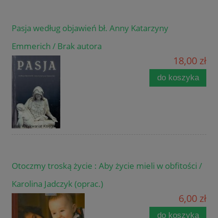
Pasja według objawień bł. Anny Katarzyny
Emmerich / Brak autora
18,00 zł
do koszyka
Otoczmy troską życie : Aby życie mieli w obfitości /
Karolina Jadczyk (oprac.)
6,00 zł
do koszyka