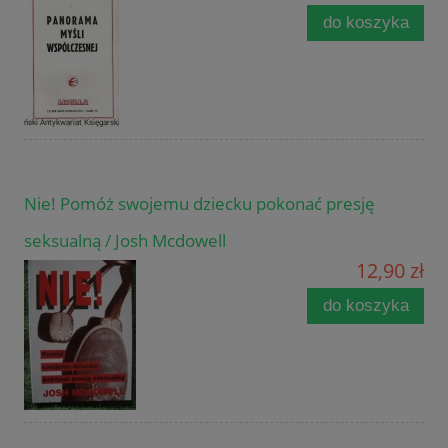
do koszyka
Nie! Pomóż swojemu dziecku pokonać presję
seksualną / Josh Mcdowell
12,90 zł
do koszyka