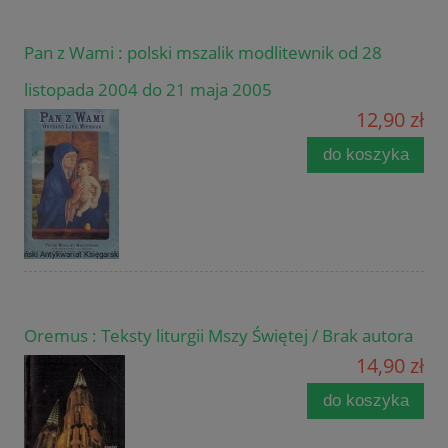
Pan z Wami : polski mszalik modlitewnik od 28
listopada 2004 do 21 maja 2005
12,90 zł
do koszyka
Oremus : Teksty liturgii Mszy Świętej / Brak autora
14,90 zł
do koszyka