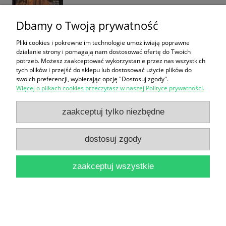
Dbamy o Twoją prywatność
Pliki cookies i pokrewne im technologie umożliwiają poprawne
działanie strony i pomagają nam dostosować ofertę do Twoich
potrzeb. Możesz zaakceptować wykorzystanie przez nas wszystkich
Moje niepokalane serce zwycięży / Grzegorz
tych plików i przejść do sklepu lub dostosować użycie plików do
swoich preferencji, wybierając opcję "Dostosuj zgody".
Gałązka
Więcej o plikach cookies przeczytasz w naszej Polityce prywatności.
12,90 zł
zaakceptuj tylko niezbędne
do koszyka
dostosuj zgody
zaakceptuj wszystkie
Nawróceni / Henryk Bejda
32,90 zł