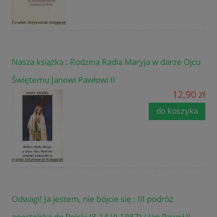
Nasza książka : Rodzina Radia Maryja w darze Ojcu
Świętemu Janowi Pawłowi II
12,90 zł
do koszyka
Odwagi! Ja jestem, nie bójcie się : III podróż
apostolska do Polski (8-14 VI 1987) / Jan Paweł II