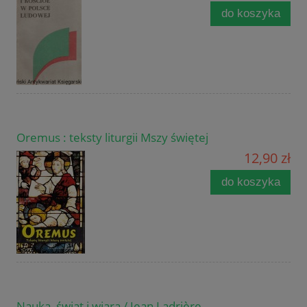
do koszyka
Oremus : teksty liturgii Mszy świętej
12,90 zł
do koszyka
Nauka, świat i wiara / Jean Ladrière