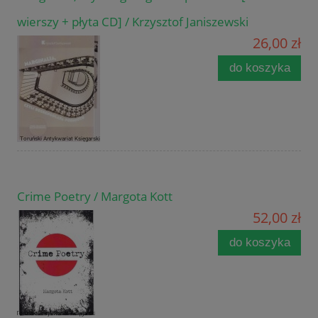
wierszy + płyta CD] / Krzysztof Janiszewski
26,00 zł
do koszyka
Crime Poetry / Margota Kott
52,00 zł
do koszyka