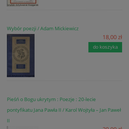
Wybór poezji / Adam Mickiewicz
18,00 zł
do koszyka
Pieśń o Bogu ukrytym : Poezje : 20-lecie
pontyfikatu Jana Pawła II / Karol Wojtyła – Jan Paweł
II