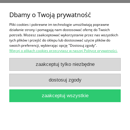
Pan Tadeusz / Adam Mickiewicz
Dbamy o Twoją prywatność
20,00 zł
do koszyka
Pliki cookies i pokrewne im technologie umożliwiają poprawne
działanie strony i pomagają nam dostosować ofertę do Twoich
potrzeb. Możesz zaakceptować wykorzystanie przez nas wszystkich
tych plików i przejść do sklepu lub dostosować użycie plików do
swoich preferencji, wybierając opcję "Dostosuj zgody".
Więcej o plikach cookies przeczytasz w naszej Polityce prywatności.
zaakceptuj tylko niezbędne
Pan Tadeusz / Adam Mickiewicz
dostosuj zgody
28,00 zł
zaakceptuj wszystkie
do koszyka