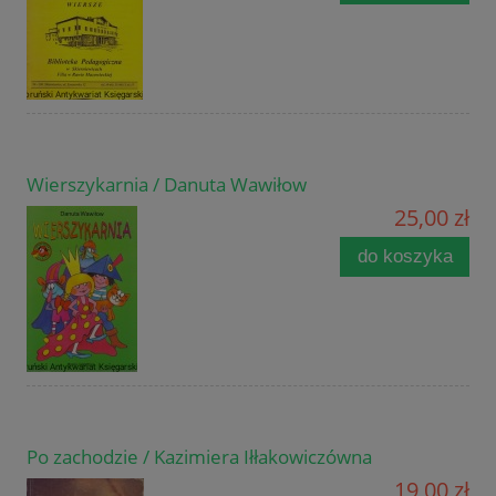
Wierszykarnia / Danuta Wawiłow
25,00 zł
do koszyka
Po zachodzie / Kazimiera Iłłakowiczówna
19,00 zł