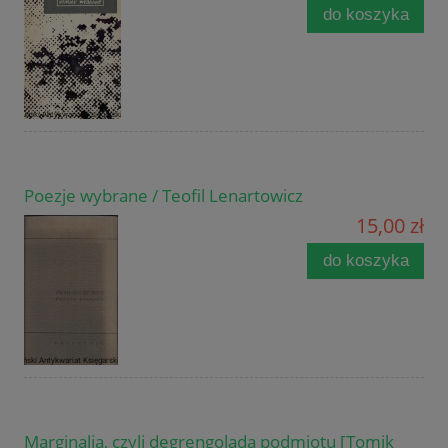
do koszyka
Poezje wybrane / Teofil Lenartowicz
15,00 zł
do koszyka
Marginalia, czyli degrengolada podmiotu [Tomik