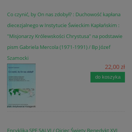
Co czynić, by On nas zdobył? : Duchowość kapłana
diecezjalnego w Instytucie Świeckim Kapłańskim :
"Misjonarzy Królewskości Chrystusa" na podstawie
pism Gabriela Mercola (1971-1991) / Bp Józef
Szamocki
22,00 zł
do koszyka
Encyklika SPE SALVI / Ojciec Święty Benedykt XVI