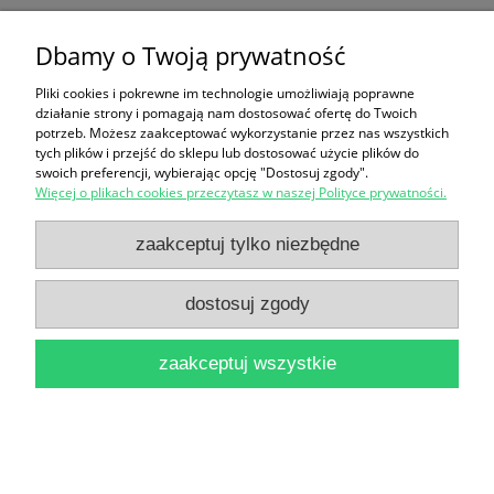
Pamiątki detektywa Pozytywki / Grzegorz
Dbamy o Twoją prywatność
Kasdepke
19,00 zł
Pliki cookies i pokrewne im technologie umożliwiają poprawne
działanie strony i pomagają nam dostosować ofertę do Twoich
do koszyka
potrzeb. Możesz zaakceptować wykorzystanie przez nas wszystkich
tych plików i przejść do sklepu lub dostosować użycie plików do
swoich preferencji, wybierając opcję "Dostosuj zgody".
Więcej o plikach cookies przeczytasz w naszej Polityce prywatności.
zaakceptuj tylko niezbędne
dostosuj zgody
Die schonsten Weihnacht Geschichten aus aller
zaakceptuj wszystkie
Welt / Johannes Thiele
28,00 zł
do koszyka