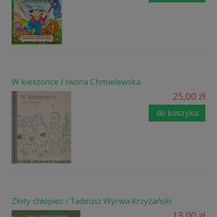
W kieszonce / Iwona Chmielewska
25,00 zł
do koszyka
Złoty chłopiec / Tadeusz Wyrwa-Krzyżański
13,00 zł