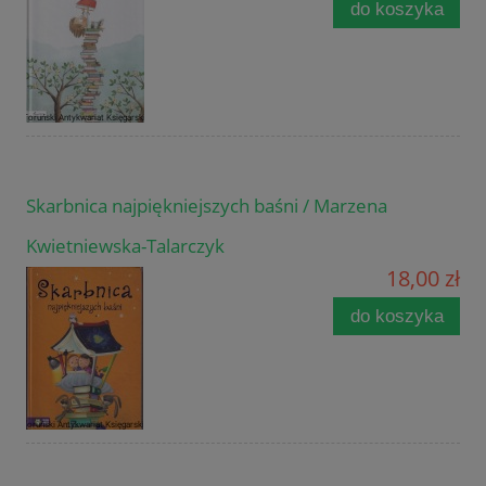
do koszyka
Skarbnica najpiękniejszych baśni / Marzena
Kwietniewska-Talarczyk
18,00 zł
do koszyka