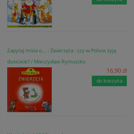
Zapytaj misia o... : Zwierzęta : czy w Polsce żyją
dusiciele? / Mieczysław Rymuszko
16,90 zł
do koszyka