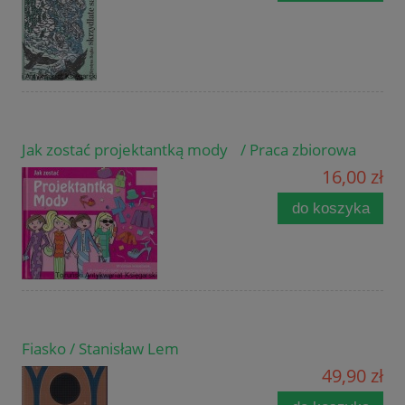
Jak zostać projektantką mody / Praca zbiorowa
16,00 zł
do koszyka
Fiasko / Stanisław Lem
49,90 zł