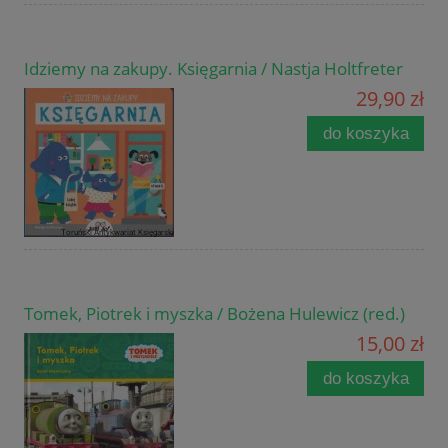
Idziemy na zakupy. Księgarnia / Nastja Holtfreter
29,90 zł
do koszyka
Tomek, Piotrek i myszka / Bożena Hulewicz (red.)
15,00 zł
do koszyka