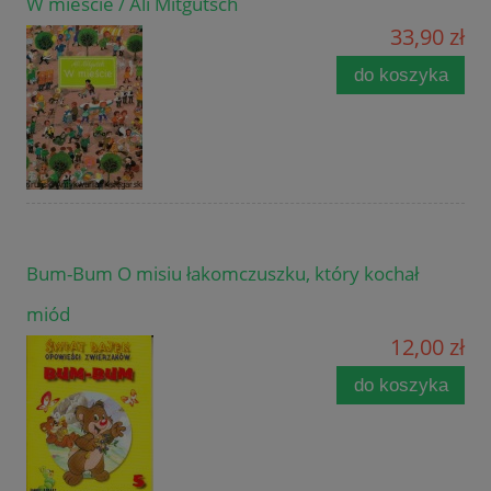
W mieście / Ali Mitgutsch
33,90 zł
do koszyka
Bum-Bum O misiu łakomczuszku, który kochał
miód
12,00 zł
do koszyka