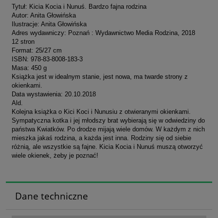
Tytuł: Kicia Kocia i Nunuś. Bardzo fajna rodzina
Autor: Anita Głowińska
Ilustracje: Anita Głowińska
Adres wydawniczy: Poznań : Wydawnictwo Media Rodzina, 2018
12 stron
Format: 25/27 cm
ISBN: 978-83-8008-183-3
Masa: 450 g
Książka jest w idealnym stanie, jest nowa, ma twarde strony z
okienkami.
Data wystawienia: 20.10.2018
Ald.
Kolejna książka o Kici Koci i Nunusiu z otwieranymi okienkami.
Sympatyczna kotka i jej młodszy brat wybierają się w odwiedziny do
państwa Kwiatków. Po drodze mijają wiele domów. W każdym z nich
mieszka jakaś rodzina, a każda jest inna. Rodziny się od siebie
różnią, ale wszystkie są fajne. Kicia Kocia i Nunuś muszą otworzyć
wiele okienek, żeby je poznać!
Dane techniczne