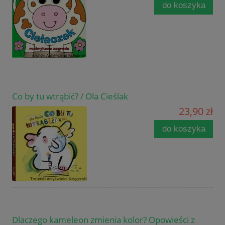
do koszyka
Co by tu wtrąbić? / Ola Cieślak
23,90 zł
do koszyka
Dlaczego kameleon zmienia kolor? Opowieści z