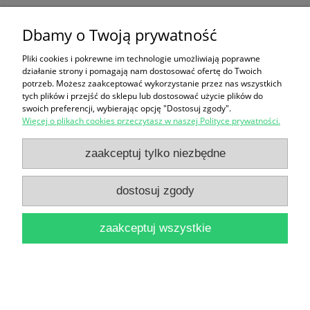
Mam przyjaciółkę księgarkę / Birgit Bergander i
Dbamy o Twoją prywatność
Franziska von Strotha, ilustr. Ralf Butschkow [Seria
Pliki cookies i pokrewne im technologie umożliwiają poprawne
działanie strony i pomagają nam dostosować ofertę do Twoich
Mądra Mysz]
potrzeb. Możesz zaakceptować wykorzystanie przez nas wszystkich
tych plików i przejść do sklepu lub dostosować użycie plików do
12,99 zł
swoich preferencji, wybierając opcję "Dostosuj zgody".
Więcej o plikach cookies przeczytasz w naszej Polityce prywatności.
do koszyka
zaakceptuj tylko niezbędne
dostosuj zgody
zaakceptuj wszystkie
Mam przyjaciółkę opiekunkę zwierząt / Ralf
Butschkow [Seria Mądra Mysz]
9,90 zł