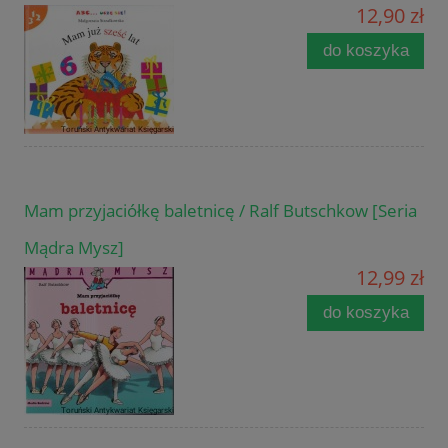
12,90 zł
do koszyka
Mam przyjaciółkę baletnicę / Ralf Butschkow [Seria
Mądra Mysz]
12,99 zł
do koszyka