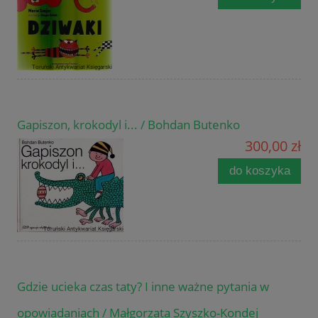
Gapiszon, krokodyl i... / Bohdan Butenko
300,00 zł
do koszyka
Gdzie ucieka czas taty? I inne ważne pytania w
opowiadaniach / Małgorzata Szyszko-Kondej