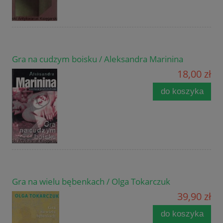
Gra na cudzym boisku / Aleksandra Marinina
18,00 zł
do koszyka
Gra na wielu bębenkach / Olga Tokarczuk
39,90 zł
do koszyka