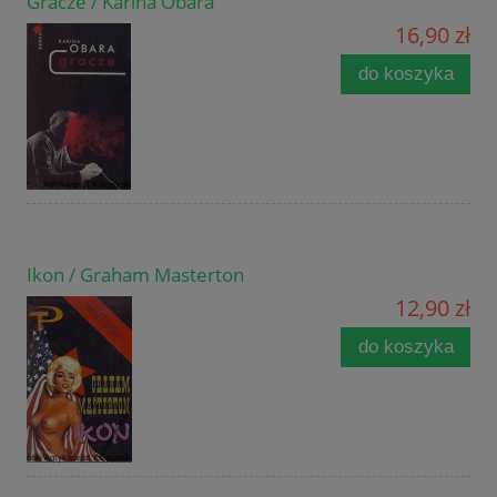
Gracze / Karina Obara
16,90 zł
do koszyka
Ikon / Graham Masterton
12,90 zł
do koszyka