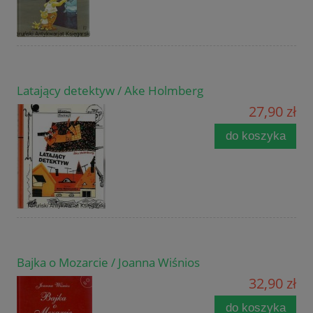
Latający detektyw / Ake Holmberg
27,90 zł
do koszyka
Bajka o Mozarcie / Joanna Wiśnios
32,90 zł
do koszyka