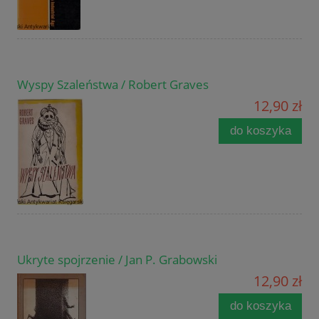
Wyspy Szaleństwa / Robert Graves
12,90 zł
do koszyka
Ukryte spojrzenie / Jan P. Grabowski
12,90 zł
do koszyka