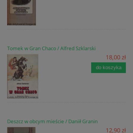
Tomek w Gran Chaco / Alfred Szklarski
18,00 zł
do koszyka
Deszcz w obcym mieście / Daniił Granin
12,90 zł