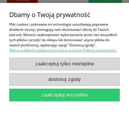
Dbamy o Twoją prywatność
Pliki cookies i pokrewne im technologie umożliwiają poprawne
działanie strony i pomagają nam dostosować ofertę do Twoich
potrzeb. Możesz zaakceptować wykorzystanie przez nas wszystkich
tych plików i przejść do sklepu lub dostosować użycie plików do
swoich preferencji, wybierając opcję "Dostosuj zgody".
Dlaczego kameleon zmienia kolor? Opowieści z
Więcej o plikach cookies przeczytasz w naszej Polityce prywatności.
Tinga Tinga
zaakceptuj tylko niezbędne
23,90 zł
dostosuj zgody
do koszyka
zaakceptuj wszystkie