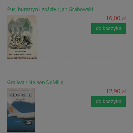
Puc, bursztyn i goście / Jan Grabowski
16,00 zł
do koszyka
Gra lwa / Nelson DeMille
12,90 zł
do koszyka