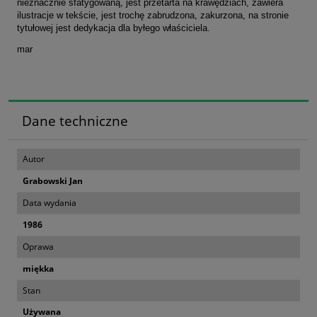
nieznacznie sfatygowaną, jest przetarta na krawędziach, zawiera
ilustracje w tekście, jest trochę zabrudzona, zakurzona, na stronie
tytułowej jest dedykacja dla byłego właściciela.
mar
Dane techniczne
Autor
Grabowski Jan
Data wydania
1986
Oprawa
miękka
Stan
Używana