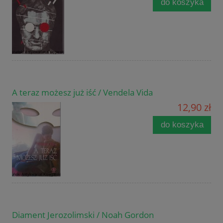
do koszyka
A teraz możesz już iść / Vendela Vida
12,90 zł
do koszyka
Diament Jerozolimski / Noah Gordon