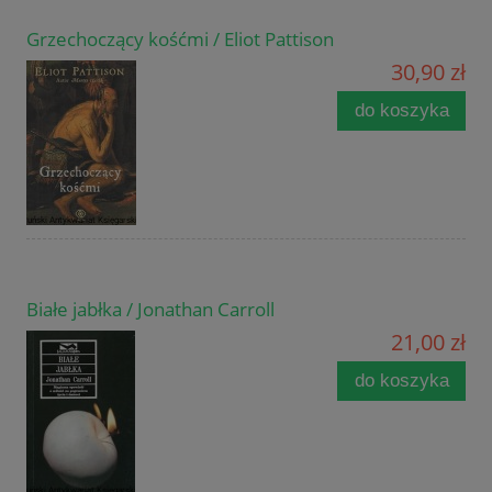
Grzechoczący kośćmi / Eliot Pattison
30,90 zł
do koszyka
Białe jabłka / Jonathan Carroll
21,00 zł
do koszyka