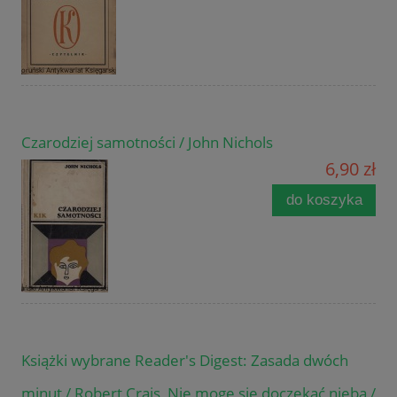
Czarodziej samotności / John Nichols
6,90 zł
do koszyka
Książki wybrane Reader's Digest: Zasada dwóch
minut / Robert Crais, Nie mogę się doczekać nieba /