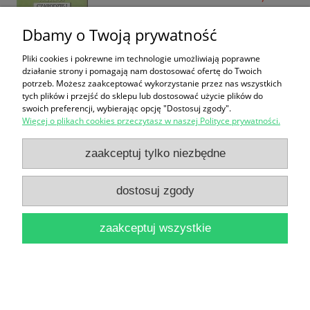
do koszyka
Dbamy o Twoją prywatność
Pliki cookies i pokrewne im technologie umożliwiają poprawne
działanie strony i pomagają nam dostosować ofertę do Twoich
potrzeb. Możesz zaakceptować wykorzystanie przez nas wszystkich
tych plików i przejść do sklepu lub dostosować użycie plików do
swoich preferencji, wybierając opcję "Dostosuj zgody".
Więcej o plikach cookies przeczytasz w naszej Polityce prywatności.
Jennie : wzruszająca historia uczłowieczonej
zaakceptuj tylko niezbędne
szympansicy / Douglas Preston
16,90 zł
dostosuj zgody
do koszyka
zaakceptuj wszystkie