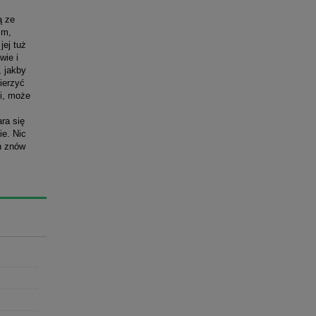
ą ze
im,
jej tuż
wie i
, jakby
ierzyć
ci, może
ra się
ie. Nic
ah znów