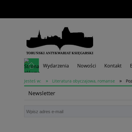
Wydarzenia
Nowości
Kontakt
»
»
Skup książek
Jesteś w:
Literatura obyczajowa, romanse
Poz
Newsletter