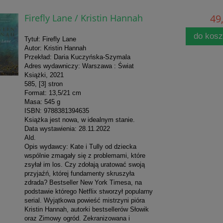
Firefly Lane / Kristin Hannah
49,
do kos
Tytuł: Firefly Lane
Autor: Kristin Hannah
Przekład: Daria Kuczyńska-Szymala
Adres wydawniczy: Warszawa : Świat
Książki, 2021
585, [3] stron
Format: 13,5/21 cm
Masa: 545 g
ISBN: 9788381394635
Książka jest nowa, w idealnym stanie.
Data wystawienia: 28.11.2022
Ald.
Opis wydawcy: Kate i Tully od dziecka
wspólnie zmagały się z problemami, które
zsyłał im los. Czy zdołają uratować swoją
przyjaźń, której fundamenty skruszyła
zdrada? Bestseller New York Timesa, na
podstawie którego Netflix stworzył popularny
serial. Wyjątkowa powieść mistrzyni pióra
Kristin Hannah, autorki bestsellerów Słowik
oraz Zimowy ogród. Zekranizowana i