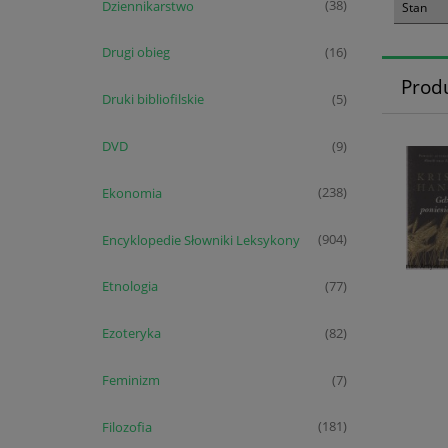
Dziennikarstwo
(38)
Stan
Drugi obieg
(16)
Prod
Druki bibliofilskie
(5)
DVD
(9)
Ekonomia
(238)
Encyklopedie Słowniki Leksykony
(904)
Etnologia
(77)
Ezoteryka
(82)
Feminizm
(7)
Filozofia
(181)