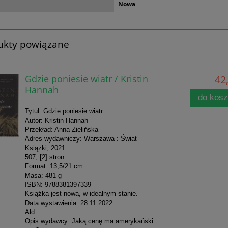
Nowa
ukty powiązane
Gdzie poniesie wiatr / Kristin
42,
Hannah
do kos
Tytuł: Gdzie poniesie wiatr
Autor: Kristin Hannah
Przekład: Anna Zielińska
Adres wydawniczy: Warszawa : Świat
Książki, 2021
507, [2] stron
Format: 13,5/21 cm
Masa: 481 g
ISBN: 9788381397339
Książka jest nowa, w idealnym stanie.
Data wystawienia: 28.11.2022
Ald.
Opis wydawcy: Jaką cenę ma amerykański