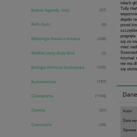
rolach g
Tully Har
Baśnie, legendy, mity
(67)
wspomnie
dopóki ni
BHP, Ppoż
(8)
przed śmi
szczęśliw
pragnęła
Bibliologia Nauka o Książce
(208)
się ze s
mieć nadz
Szesnasto
Wielkie Litery-duży druk
(2)
trzymać r
nie ma dl
Biologia Ochrona środowiska
(326)
się uśmi
Budownictwo
(187)
Dane
Czasopisma
(1194)
Chemia
(97)
Autor
Data wy
Cracoviana
(39)
Oprawa