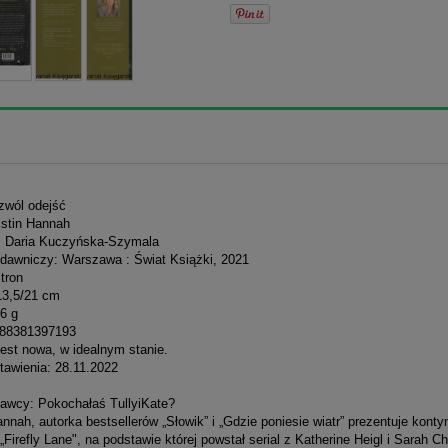
zwól odejść
istin Hannah
: Daria Kuczyńska-Szymala
dawniczy: Warszawa : Świat Książki, 2021
stron
13,5/21 cm
6 g
788381397193
est nowa, w idealnym stanie.
tawienia: 28.11.2022
awcy: Pokochałaś TullyiKate?
annah, autorka bestsellerów „Słowik” i „Gdzie poniesie wiatr” prezentuje konty
„Firefly Lane", na podstawie której powstał serial z Katherine Heigl i Sarah C