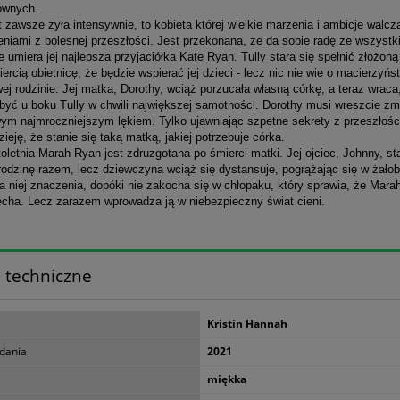
łównych.
t zawsze żyła intensywnie, to kobieta której wielkie marzenia i ambicje walcz
niami z bolesnej przeszłości. Jest przekonana, że da sobie radę ze wszystk
e umiera jej najlepsza przyjaciółka Kate Ryan. Tully stara się spełnić złożoną 
ercią obietnicę, że będzie wspierać jej dzieci - lecz nic nie wie o macierzyńst
ej rodzinie. Jej matka, Dorothy, wciąż porzucała własną córkę, a teraz wraca
 być u boku Tully w chwili największej samotności. Dorothy musi wreszcie zm
wym najmroczniejszym lękiem. Tylko ujawniając szpetne sekrety z przeszłoś
ieję, że stanie się taką matką, jakiej potrzebuje córka.
letnia Marah Ryan jest zdruzgotana po śmierci matki. Jej ojciec, Johnny, sta
odzinę razem, lecz dziewczyna wciąż się dystansuje, pogrążając się w żałob
a niej znaczenia, dopóki nie zakocha się w chłopaku, który sprawia, że Mar
echa. Lecz zarazem wprowadza ją w niebezpieczny świat cieni.
 techniczne
Kristin Hannah
dania
2021
miękka