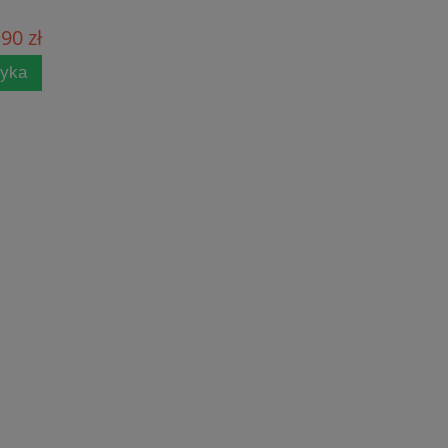
90 zł
zyka