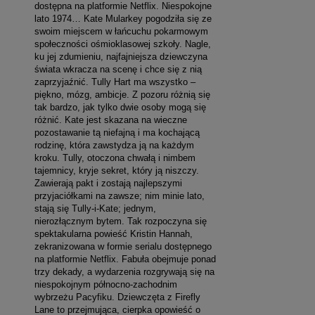
dostępna na platformie Netflix. Niespokojne
lato 1974… Kate Mularkey pogodziła się ze
swoim miejscem w łańcuchu pokarmowym
społeczności ośmioklasowej szkoły. Nagle,
ku jej zdumieniu, najfajniejsza dziewczyna
świata wkracza na scenę i chce się z nią
zaprzyjaźnić. Tully Hart ma wszystko –
piękno, mózg, ambicje. Z pozoru różnią się
tak bardzo, jak tylko dwie osoby mogą się
różnić. Kate jest skazana na wieczne
pozostawanie tą niefajną i ma kochającą
rodzinę, która zawstydza ją na każdym
kroku. Tully, otoczona chwałą i nimbem
tajemnicy, kryje sekret, który ją niszczy.
Zawierają pakt i zostają najlepszymi
przyjaciółkami na zawsze; nim minie lato,
stają się Tully-i-Kate; jednym,
nierozłącznym bytem. Tak rozpoczyna się
spektakularna powieść Kristin Hannah,
zekranizowana w formie serialu dostępnego
na platformie Netflix. Fabuła obejmuje ponad
trzy dekady, a wydarzenia rozgrywają się na
niespokojnym północno-zachodnim
wybrzeżu Pacyfiku. Dziewczęta z Firefly
Lane to przejmująca, cierpka opowieść o