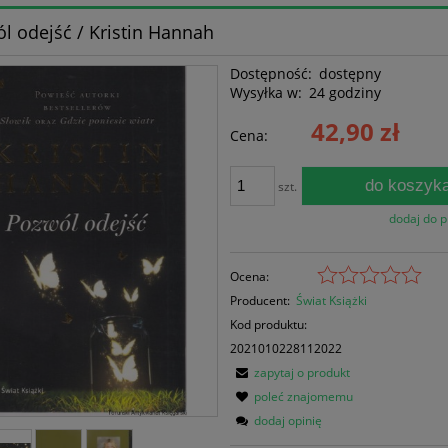
l odejść / Kristin Hannah
Dostępność:
dostępny
Wysyłka w:
24 godziny
42,90 zł
Cena:
do koszyk
szt.
dodaj do 
Ocena:
Producent:
Świat Książki
Kod produktu:
2021010228112022
zapytaj o produkt
poleć znajomemu
dodaj opinię