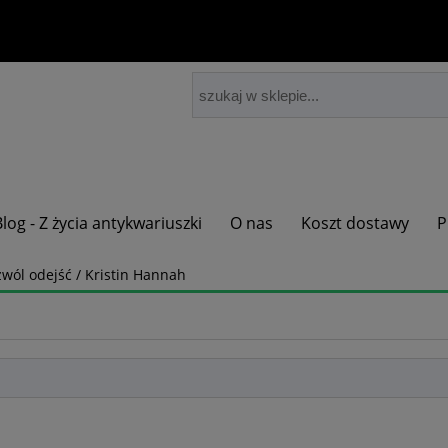
Blog - Z życia antykwariuszki
O nas
Koszt dostawy
P
wól odejść / Kristin Hannah