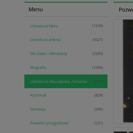
Menu
Pozwó
Literatura faktu
(1249)
Literatura piękna
(5021)
Dla Dzieci i Młodzieży
(2285)
Biografie
(1096)
Literatura obyczajowa, romanse
(814)
Kryminał
(824)
Sensacja
(346)
Powieści przygodowe
(221)