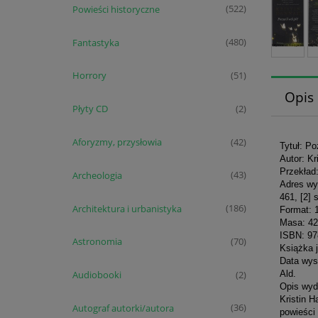
Powieści historyczne
(522)
Fantastyka
(480)
Horrory
(51)
Opis
Płyty CD
(2)
Aforyzmy, przysłowia
(42)
Tytuł: Po
Autor: Kr
Przekład
Archeologia
(43)
Adres wy
461, [2] 
Architektura i urbanistyka
(186)
Format: 
Masa: 42
ISBN: 9
Astronomia
(70)
Książka j
Data wys
Ald.
Audiobooki
(2)
Opis wyd
Kristin H
Autograf autorki/autora
(36)
powieści 