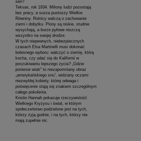
sen?
Teksas, rok 1934. Miliony ludzi pozostają
bez pracy, a susza pustoszy Wielkie
Równiny. Rolnicy walczą o zachowanie
ziemi i dobytku. Plony są niskie, studnie
wysychają, a burze pyłowe niszczą
wszystko na swojej drodze.
W tych niepewnych, niebezpiecznych
czasach Elsa Martinelli musi dokonać
bolesnego wyboru: walczyć o ziemię, którą
kocha, czy udać się do Kalifornii w
poszukiwaniu lepszego życia? „Gdzie
poniesie wiatr” to niezapomniany obraz
„amerykańskiego snu”, widziany oczami
niezwykłej kobiety, której odwaga i
poświęcenie stają się znakiem szczególnym
całego pokolenia.
Kristin Hannah pokazuje rzeczywistość
Wielkiego Kryzysu i świat, w którym
społeczeństwo podzielone jest na tych,
którzy żyją godnie, i na tych, którzy nie
mają zupełnie nic.