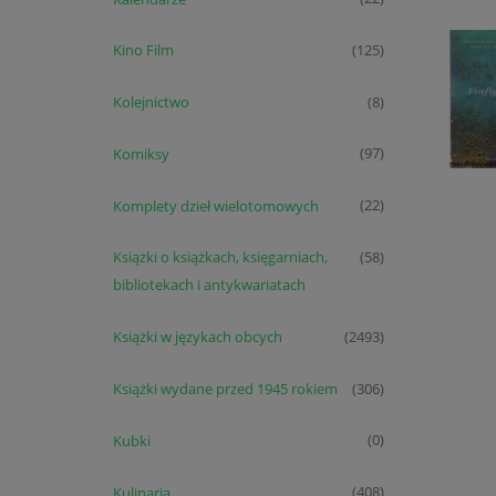
Kino Film
(125)
Kolejnictwo
(8)
Komiksy
(97)
Komplety dzieł wielotomowych
(22)
Książki o książkach, księgarniach,
(58)
bibliotekach i antykwariatach
Książki w językach obcych
(2493)
Książki wydane przed 1945 rokiem
(306)
Kubki
(0)
Kulinaria
(408)