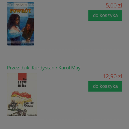
5,00 zł
do koszyka
Przez dziki Kurdystan / Karol May
12,90 zł
do koszyka