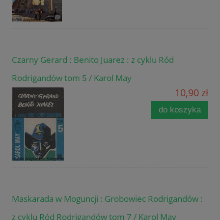
Czarny Gerard : Benito Juarez : z cyklu Ród
Rodrigandów tom 5 / Karol May
10,90 zł
do koszyka
Maskarada w Moguncji : Grobowiec Rodrigandów :
z cyklu Ród Rodrigandów tom 7 / Karol May