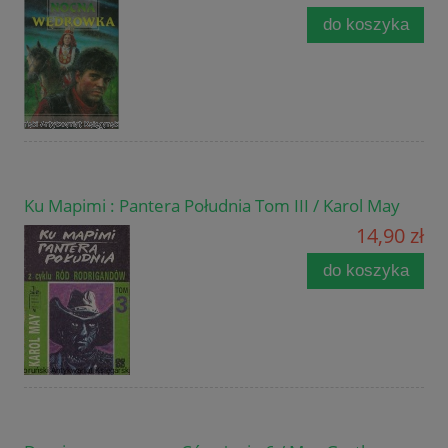
do koszyka
Ku Mapimi : Pantera Południa Tom III / Karol May
14,90 zł
do koszyka