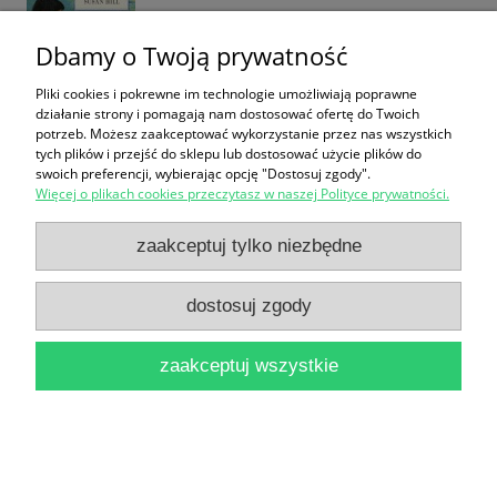
Dbamy o Twoją prywatność
Pliki cookies i pokrewne im technologie umożliwiają poprawne
działanie strony i pomagają nam dostosować ofertę do Twoich
potrzeb. Możesz zaakceptować wykorzystanie przez nas wszystkich
tych plików i przejść do sklepu lub dostosować użycie plików do
Niania w Nowym Jorku / Nicola Kraus, Emma
swoich preferencji, wybierając opcję "Dostosuj zgody".
Więcej o plikach cookies przeczytasz w naszej Polityce prywatności.
McLaughlin
16,90 zł
zaakceptuj tylko niezbędne
do koszyka
dostosuj zgody
zaakceptuj wszystkie
Cztery wesela i pogrzeb / Richard Curtis