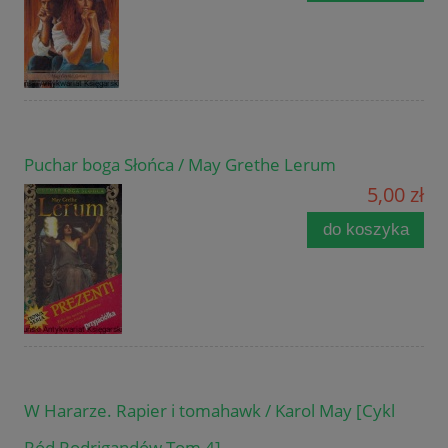
Puchar boga Słońca / May Grethe Lerum
5,00 zł
do koszyka
W Hararze. Rapier i tomahawk / Karol May [Cykl
Ród Rodrigandów Tom 4]