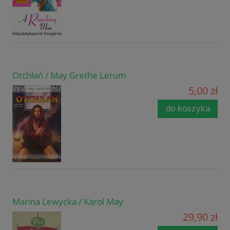
Otchłań / May Grethe Lerum
5,00 zł
do koszyka
Marina Lewycka / Karol May
29,90 zł