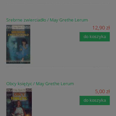
Srebrne zwierciadło / May Grethe Lerum
12,90 zł
do koszyka
Obcy księżyc / May Grethe Lerum
5,00 zł
do koszyka