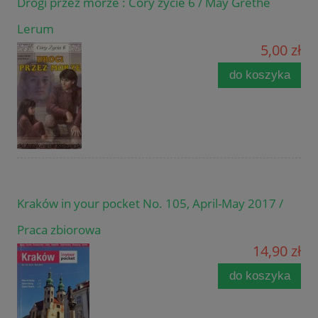
Drogi przez morze : Córy życie 6 / May Grethe
Lerum
5,00 zł
do koszyka
Kraków in your pocket No. 105, April-May 2017 /
Praca zbiorowa
14,90 zł
do koszyka