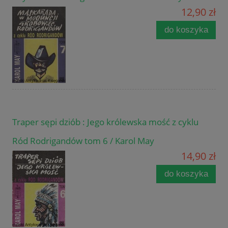
12,90 zł
do koszyka
Traper sępi dziób : Jego królewska mość z cyklu
Ród Rodrigandów tom 6 / Karol May
14,90 zł
do koszyka