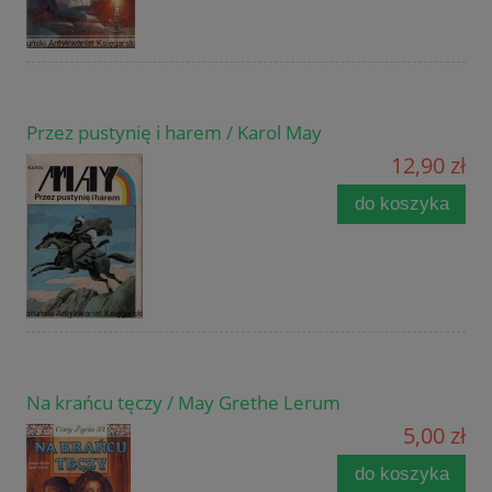
Przez pustynię i harem / Karol May
12,90 zł
do koszyka
Na krańcu tęczy / May Grethe Lerum
5,00 zł
do koszyka