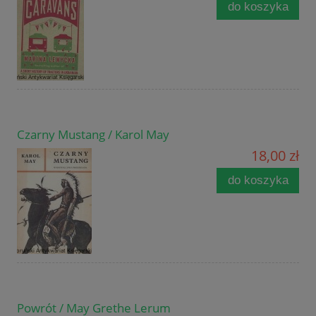
do koszyka
Czarny Mustang / Karol May
18,00 zł
do koszyka
Powrót / May Grethe Lerum