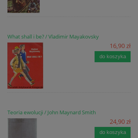
What shall i be? / Vladimir Mayakovsky
16,90 zł
do koszyka
Teoria ewolucji / John Maynard Smith
24,90 zł
do koszyka