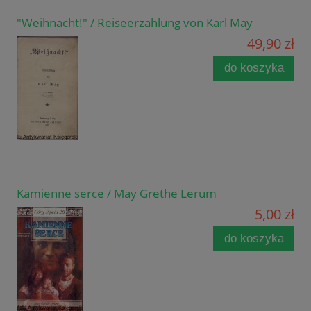
"Weihnacht!" / Reiseerzahlung von Karl May
49,90 zł
do koszyka
Kamienne serce / May Grethe Lerum
5,00 zł
do koszyka