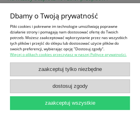
wytycznych dotyczących ochrony zdrowia i życia
Dbamy o Twoją prywatność
dzieci i młodzieży na wczasach / opracował:
Pliki cookies i pokrewne im technologie umożliwiają poprawne
działanie strony i pomagają nam dostosować ofertę do Twoich
Baltazar Zdańkowski
potrzeb. Możesz zaakceptować wykorzystanie przez nas wszystkich
14,90 zł
tych plików i przejść do sklepu lub dostosować użycie plików do
swoich preferencji, wybierając opcję "Dostosuj zgody".
do koszyka
Więcej o plikach cookies przeczytasz w naszej Polityce prywatności.
zaakceptuj tylko niezbędne
dostosuj zgody
zaakceptuj wszystkie
Uzdrowienia lurdzkie w świetle dokumentów
lekarskich / Ks. Józef Belleney
12,90 zł