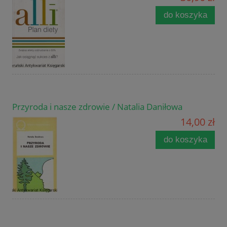
do koszyka
Przyroda i nasze zdrowie / Natalia Daniłowa
14,00 zł
do koszyka