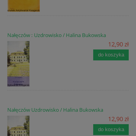
Nałęczów : Uzdrowisko / Halina Bukowska
12,90 zł
do koszyka
Nałęczów Uzdrowisko / Halina Bukowska
12,90 zł
do koszyka