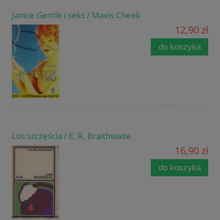
Janice Gentle i seks / Mavis Cheek
12,90 zł
do koszyka
Los szczęścia / E. R. Braithwaite
16,90 zł
do koszyka