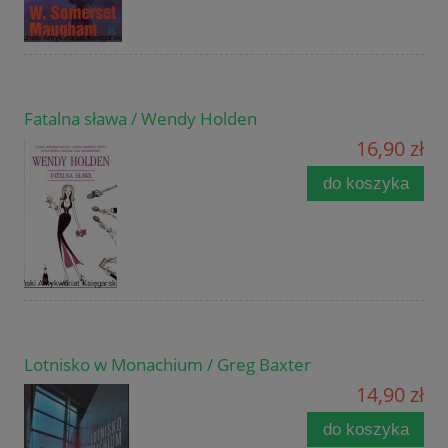
Fatalna sława / Wendy Holden
16,90 zł
do koszyka
Lotnisko w Monachium / Greg Baxter
14,90 zł
do koszyka