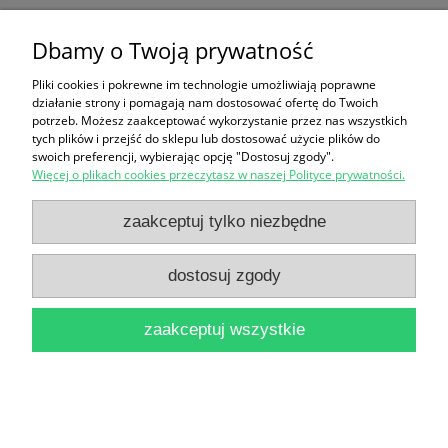
Dbamy o Twoją prywatność
Adam / David Bolt
14,90 zł
Pliki cookies i pokrewne im technologie umożliwiają poprawne
działanie strony i pomagają nam dostosować ofertę do Twoich
do koszyka
potrzeb. Możesz zaakceptować wykorzystanie przez nas wszystkich
tych plików i przejść do sklepu lub dostosować użycie plików do
swoich preferencji, wybierając opcję "Dostosuj zgody".
Więcej o plikach cookies przeczytasz w naszej Polityce prywatności.
zaakceptuj tylko niezbędne
dostosuj zgody
Sons and Lovers / D. H. Lawrence
14,90 zł
zaakceptuj wszystkie
do koszyka