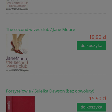
The second wives club / Jane Moore
19,90 zł
do koszyka
Forsyte'owie / Suleika Dawson (bez obwoluty)
15,90 zł
do koszyka