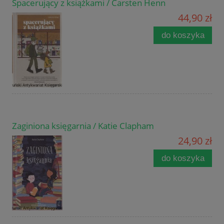
Spacerujący z książkami / Carsten Henn
44,90 zł
do koszyka
Zaginiona księgarnia / Katie Clapham
24,90 zł
do koszyka