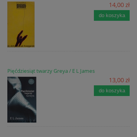
14,00 zł
do koszyka
Pięćdziesiąt twarzy Greya / E L James
13,00 zł
do koszyka