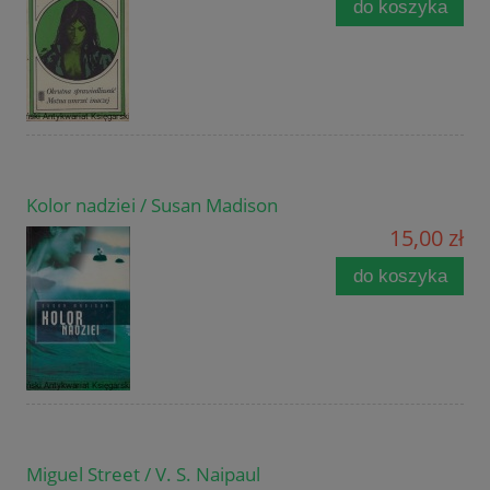
do koszyka
Kolor nadziei / Susan Madison
15,00 zł
do koszyka
Miguel Street / V. S. Naipaul