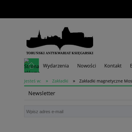
Wydarzenia
Nowości
Kontakt
»
»
Skup książek
Jesteś w:
Zakładki
Zakładki magnetyczne Mose
Newsletter