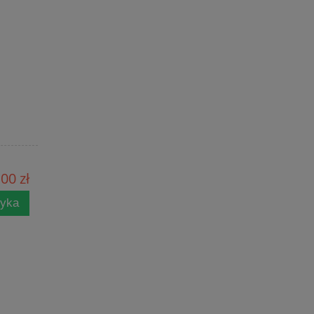
00 zł
zyka