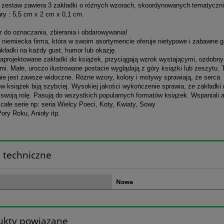
staw zawiera 3 zakładki o różnych wzorach, skoordynowanych tematyczni
: 5,5 cm x 2 cm x 0,1 cm.
r do oznaczania, zbierania i obdarowywania!
 niemiecka firma, która w swoim asortymencie oferuje nietypowe i zabawne g
kładki na każdy gust, humor lub okazję.
zaprojektowane zakładki do książek, przyciągają wzrok wystającymi, ozdobn
i. Małe, uroczo ilustrowane postacie wyglądają z góry książki lub zeszytu. 
ie jest zawsze widoczne. Różne wzory, kolory i motywy sprawiają, że serca
ów książek biją szybciej. Wysokiej jakości wykończenie sprawia, że zakładki
 swoją rolę. Pasują do wszystkich popularnych formatów książek. Wspaniali a
 całe serie np: seria Wielcy Poeci, Koty, Kwiaty, Sowy
Pory Roku, Anioły itp.
 techniczne
Nowa
ukty powiązane