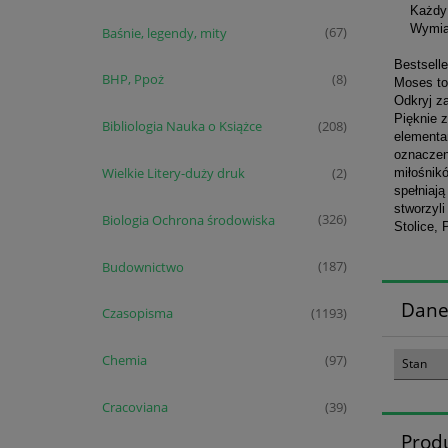
Każdy ze
Wymiary 
Baśnie, legendy, mity
(67)
Bestselle
BHP, Ppoż
(8)
Moses to
Odkryj za
Pięknie 
Bibliologia Nauka o Książce
(208)
elementam
oznaczen
Wielkie Litery-duży druk
miłośnik
(2)
spełniają
stworzyli
Biologia Ochrona środowiska
(326)
Stolice, 
Budownictwo
(187)
Dane
Czasopisma
(1193)
Chemia
(97)
Stan
Cracoviana
(39)
Prod