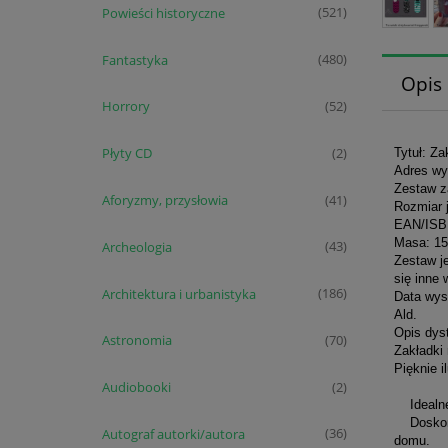
Powieści historyczne
(521)
Fantastyka
(480)
Opis
Horrory
(52)
Płyty CD
Tytuł: Z
(2)
Adres wy
Zestaw z
Aforyzmy, przysłowia
(41)
Rozmiar j
EAN/ISB
Masa: 15
Archeologia
(43)
Zestaw je
się inne
Architektura i urbanistyka
(186)
Data wys
Ald.
Opis dyst
Astronomia
(70)
Zakładki
Pięknie 
Audiobooki
(2)
Idealne 
Doskonal
Autograf autorki/autora
(36)
domu.