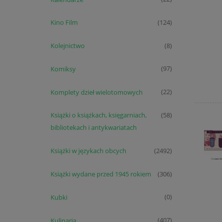
Kino Film
(124)
Kolejnictwo
(8)
Komiksy
(97)
Komplety dzieł wielotomowych
(22)
Książki o książkach, księgarniach,
(58)
bibliotekach i antykwariatach
Książki w językach obcych
(2492)
Książki wydane przed 1945 rokiem
(306)
Kubki
(0)
Kulinaria
(407)