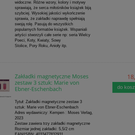
widoczne. Różne wzory, kolory i motywy
sprawiają, że serca miłośników książek biją
szybciej. Wysokiej jakości wykończenie
sprawia, że zakładki naprawdę spełniają
swoją rolę. Pasują do wszystkich
popularnych formatów książek. Wspaniali
artyści stworzyli całe serie np: seria Wielcy
Poeci, Koty, Kwiaty, Sowy
Stolice, Pory Roku, Anioły itp.
Zakładki magnetyczne Moses
18,
zestaw 3 sztuk: Marie von
do kos
Ebner-Eschenbach
Tytuł: Zakładki magnetyczne zestaw 3
sztuk: Marie von Ebner-Eschenbach
Adres wydawniczy: Kempen : Moses Verlag,
2023
Zestaw zawiera trzy zakładki magnetyczne
Rozmiar jednej zakładki: 5,5/2 cm
EAN/ISBN: 4033477832931