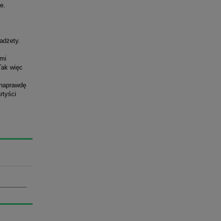
e.
adżety.
ymi
Tak więc
 naprawdę
rtyści