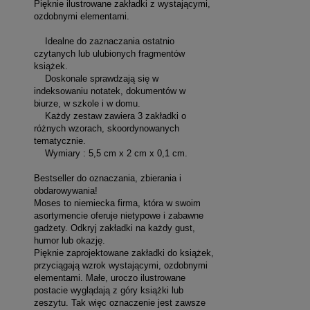
Pięknie ilustrowane zakładki z wystającymi,
ozdobnymi elementami.
Idealne do zaznaczania ostatnio
czytanych lub ulubionych fragmentów
książek.
Doskonale sprawdzają się w
indeksowaniu notatek, dokumentów w
biurze, w szkole i w domu.
Każdy zestaw zawiera 3 zakładki o
różnych wzorach, skoordynowanych
tematycznie.
Wymiary : 5,5 cm x 2 cm x 0,1 cm.
Bestseller do oznaczania, zbierania i
obdarowywania!
Moses to niemiecka firma, która w swoim
asortymencie oferuje nietypowe i zabawne
gadżety. Odkryj zakładki na każdy gust,
humor lub okazję.
Pięknie zaprojektowane zakładki do książek,
przyciągają wzrok wystającymi, ozdobnymi
elementami. Małe, uroczo ilustrowane
postacie wyglądają z góry książki lub
zeszytu. Tak więc oznaczenie jest zawsze