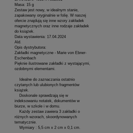
Masa: 15 g
Zestaw jest nowy, w idealnym stanie,
zapakowany oryginalnie w folię. W naszej
ofercie znajdują się inne wzory zakładek
magnetycznych oraz inne rodzaje zakładek
do książek.
Data wystawienia: 17.04.2024
Ald.
Opis dystrybutora:
Zakładki magnetyczne - Marie von Ebner-
Eschenbach
Pięknie ilustrowane zakładki z wystającymi,
ozdobnymi elementami.
Idealne do zaznaczania ostatnio
czytanych lub ulubionych fragmentów
książek.
Doskonale sprawdzają się w
indeksowaniu notatek, dokumentów w
biurze, w szkole i w domu.
Każdy zestaw zawiera 3 zakładki o
różnych wzorach, skoordynowanych
tematycznie.
Wymiary : 5,5 cm x 2 cm x 0,1 cm.