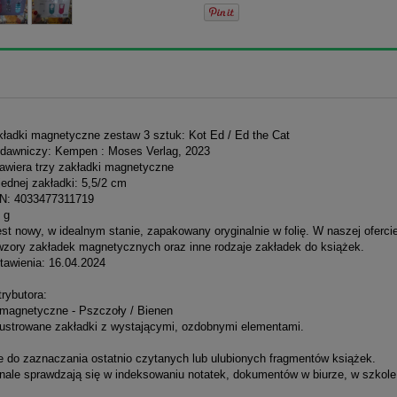
akładki magnetyczne zestaw 3 sztuk: Kot Ed / Ed the Cat
dawniczy: Kempen : Moses Verlag, 2023
awiera trzy zakładki magnetyczne
ednej zakładki: 5,5/2 cm
N: 4033477311719
 g
st nowy, w idealnym stanie, zapakowany oryginalnie w folię. W naszej oferci
 wzory zakładek magnetycznych oraz inne rodzaje zakładek do książek.
tawienia: 16.04.2024
rybutora:
 magnetyczne - Pszczoły / Bienen
ilustrowane zakładki z wystającymi, ozdobnymi elementami.
do zaznaczania ostatnio czytanych lub ulubionych fragmentów książek.
e sprawdzają się w indeksowaniu notatek, dokumentów w biurze, w szkole 