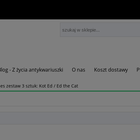
Blog - Z życia antykwariuszki
O nas
Koszt dostawy
P
s zestaw 3 sztuk: Kot Ed / Ed the Cat