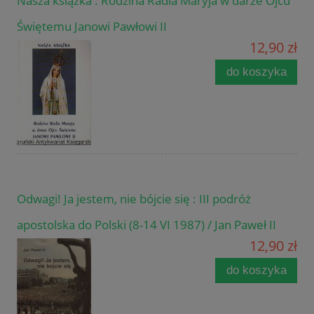
Nasza książka : Rodzina Radia Maryja w darze Ojcu
Świętemu Janowi Pawłowi II
12,90 zł
do koszyka
Odwagi! Ja jestem, nie bójcie się : III podróż
apostolska do Polski (8-14 VI 1987) / Jan Paweł II
12,90 zł
do koszyka