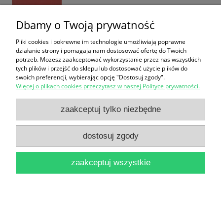
Dbamy o Twoją prywatność
Pliki cookies i pokrewne im technologie umożliwiają poprawne
działanie strony i pomagają nam dostosować ofertę do Twoich
potrzeb. Możesz zaakceptować wykorzystanie przez nas wszystkich
tych plików i przejść do sklepu lub dostosować użycie plików do
Cuda Polski : Najpiękniejsze budynki i budowle /
swoich preferencji, wybierając opcję "Dostosuj zgody".
Więcej o plikach cookies przeczytasz w naszej Polityce prywatności.
Jolanta Bąk, Jacek Bronowski, Ewa Ressel
16,90 zł
zaakceptuj tylko niezbędne
do koszyka
dostosuj zgody
zaakceptuj wszystkie
Seminarium Prawa Budowlanego : Materiały