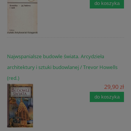
do koszyka
Najwspanialsze budowle świata. Arcydzieła
architektury i sztuki budowlanej / Trevor Howells
(red.)
29,90 zł
do koszyka