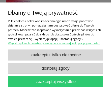
Dbamy o Twoją prywatność
Pliki cookies i pokrewne im technologie umożliwiają poprawne
Wiśniewscy : Moja zabawna rodzinka / Chris Higgins
działanie strony i pomagają nam dostosować ofertę do Twoich
14,90 zł
potrzeb. Możesz zaakceptować wykorzystanie przez nas wszystkich
tych plików i przejść do sklepu lub dostosować użycie plików do
swoich preferencji, wybierając opcję "Dostosuj zgody".
do koszyka
Więcej o plikach cookies przeczytasz w naszej Polityce prywatności.
zaakceptuj tylko niezbędne
dostosuj zgody
zaakceptuj wszystkie
Prawo rodzinne i opiekuńcze / Tadeusz Smyczyński
38,90 zł
do koszyka