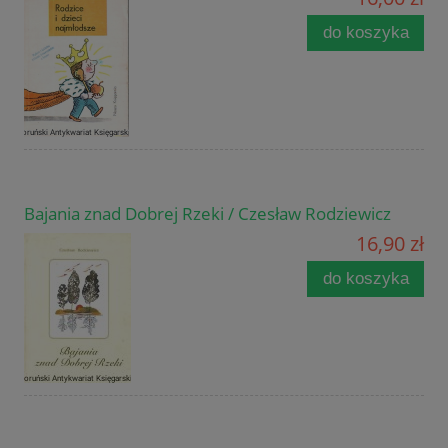
do koszyka
Bajania znad Dobrej Rzeki / Czesław Rodziewicz
16,90 zł
do koszyka