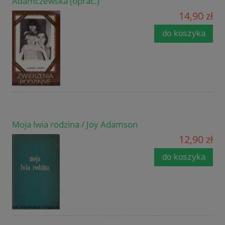
Adamczewska (oprac.)
14,90 zł
do koszyka
Moja lwia rodzina / Joy Adamson
12,90 zł
do koszyka