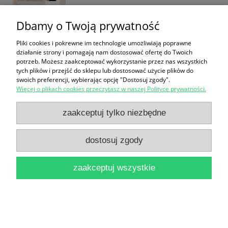
Dbamy o Twoją prywatność
Pliki cookies i pokrewne im technologie umożliwiają poprawne
Socjologia wychowania X
działanie strony i pomagają nam dostosować ofertę do Twoich
potrzeb. Możesz zaakceptować wykorzystanie przez nas wszystkich
24,90 zł
tych plików i przejść do sklepu lub dostosować użycie plików do
swoich preferencji, wybierając opcję "Dostosuj zgody".
do koszyka
Więcej o plikach cookies przeczytasz w naszej Polityce prywatności.
zaakceptuj tylko niezbędne
dostosuj zgody
zaakceptuj wszystkie
Socjologia wychowania VI
24,90 zł
do koszyka