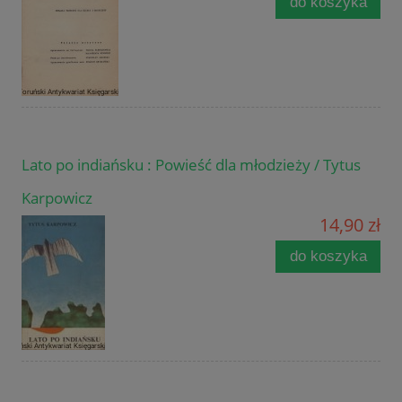
do koszyka
Lato po indiańsku : Powieść dla młodzieży / Tytus
Karpowicz
14,90 zł
do koszyka