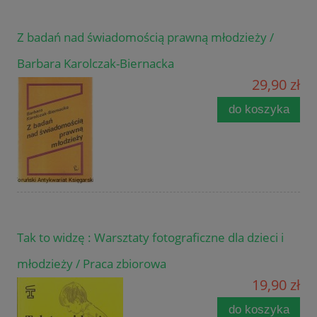
Z badań nad świadomością prawną młodzieży /
Barbara Karolczak-Biernacka
29,90 zł
do koszyka
Tak to widzę : Warsztaty fotograficzne dla dzieci i
młodzieży / Praca zbiorowa
19,90 zł
do koszyka