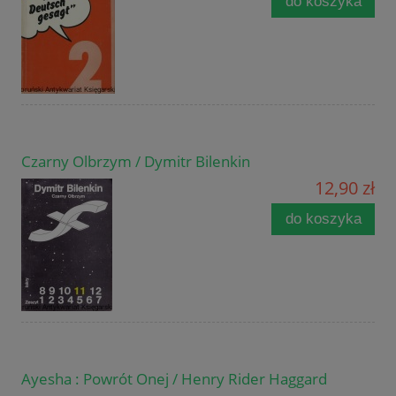
do koszyka
Czarny Olbrzym / Dymitr Bilenkin
12,90 zł
do koszyka
Ayesha : Powrót Onej / Henry Rider Haggard