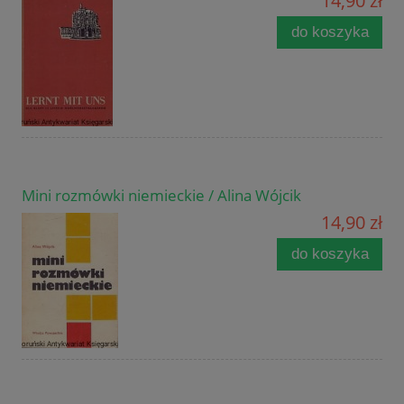
14,90 zł
do koszyka
Mini rozmówki niemieckie / Alina Wójcik
14,90 zł
do koszyka