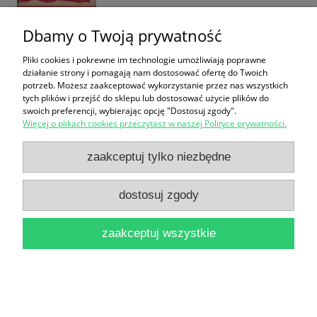
Dbamy o Twoją prywatność
Pliki cookies i pokrewne im technologie umożliwiają poprawne
Córki księżyca : Bogini nocy : W zimnym ogniu /
działanie strony i pomagają nam dostosować ofertę do Twoich
potrzeb. Możesz zaakceptować wykorzystanie przez nas wszystkich
Lynne Ewing
tych plików i przejść do sklepu lub dostosować użycie plików do
swoich preferencji, wybierając opcję "Dostosuj zgody".
16,90 zł
Więcej o plikach cookies przeczytasz w naszej Polityce prywatności.
do koszyka
zaakceptuj tylko niezbędne
dostosuj zgody
zaakceptuj wszystkie
Die Oder / Jan Popłoński
18,90 zł