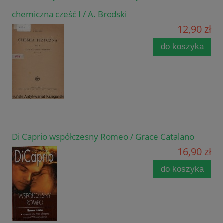
chemiczna cześć I / A. Brodski
12,90 zł
do koszyka
Di Caprio współczesny Romeo / Grace Catalano
16,90 zł
do koszyka