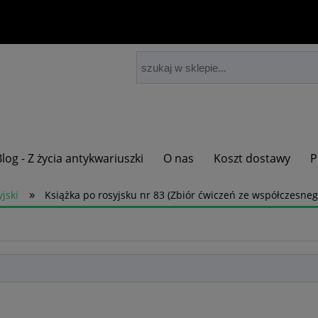
Blog - Z życia antykwariuszki
O nas
Koszt dostawy
P
»
yjski
Książka po rosyjsku nr 83 (Zbiór ćwiczeń ze współczesnego 