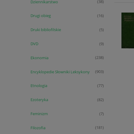
Dziennikarstwo
(38)
Drugi obieg
(16)
Druki bibliofilskie
(5)
DVD
(9)
Ekonomia
(238)
Encyklopedie Słowniki Leksykony
(903)
Etnologia
(77)
Ezoteryka
(82)
Feminizm
(7)
Filozofia
(181)