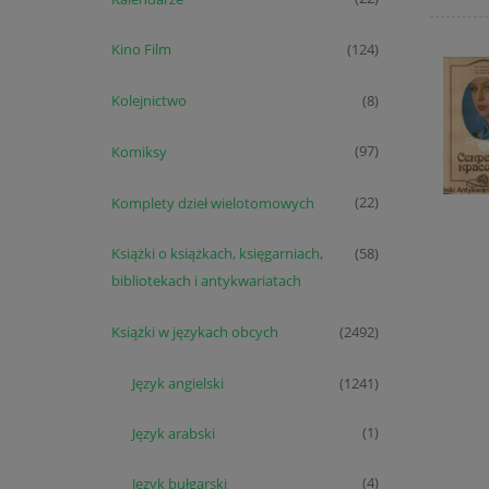
Kino Film
(124)
Kolejnictwo
(8)
Komiksy
(97)
Komplety dzieł wielotomowych
(22)
Książki o książkach, księgarniach,
(58)
bibliotekach i antykwariatach
Książki w językach obcych
(2492)
Język angielski
(1241)
Język arabski
(1)
Język bułgarski
(4)