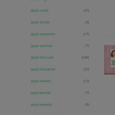
Język czeski
(37)
Język duński
(9)
Język esperanto
(17)
Język estoński
(7)
Język francuski
(246)
Język hiszpański
(27)
Język litewski
(12)
Język łaciński
(7)
Język łotewski
(6)