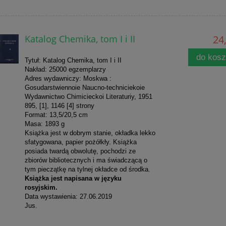
Katalog Chemika, tom I i II
24,
do kos
Tytuł: Katalog Chemika, tom I i II
Nakład: 25000 egzemplarzy
Adres wydawniczy: Moskwa :
Gosudarstwiennoie Naucno-techniciekoie
Wydawnictwo Chimicieckoi Literaturiy, 1951
895, [1], 1146 [4] strony
Format: 13,5/20,5 cm
Masa: 1893 g
Książka jest w dobrym stanie, okładka lekko
sfatygowana, papier pożółkły. Książka
posiada twardą obwolutę, pochodzi ze
zbiorów bibliotecznych i ma świadczącą o
tym pieczątkę na tylnej okładce od środka.
Książka jest napisana w języku
rosyjskim.
Data wystawienia: 27.06.2019
Jus.