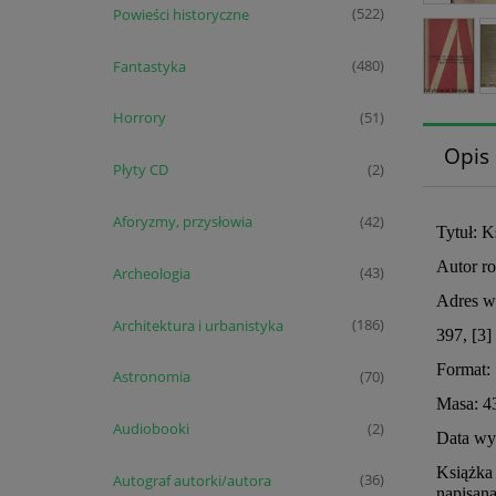
Powieści historyczne
(522)
Fantastyka
(480)
Horrory
(51)
Opis
Płyty CD
(2)
Aforyzmy, przysłowia
(42)
Tytuł: K
Autor ro
Archeologia
(43)
Adres w
Architektura i urbanistyka
(186)
397, [3]
Format:
Astronomia
(70)
Masa: 4
Audiobooki
(2)
Data wys
Książka 
Autograf autorki/autora
(36)
napisana