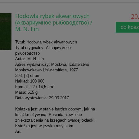
Hodowla rybek akwariowych
20,
(Аквариумное рыбоводство) /
do kos
M. N. Ilin
Tytuł: Hodowla rybek akwariowych
Tytuł oryginalny: Аквариумное
рыбоводство
Autor: M. N. Ilin
Adres wydawniczy: Moskwa, Izdatelstwo
Moskowckewo Uniwiersitieta, 1977
398, [2] stron
Nakład: 100 000
Format: 22 / 14,5 cm
Masa: 515 g
Data wystawienia: 29.03.2017
Książka jest w stanie bardzo dobrym, jak na
książkę używaną. Posiada niewielkie
zniekształcenia na brzegach twardej okładki.
Ksiażka jest w języku rosyjskim.
An.