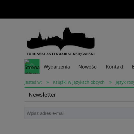
Wydarzenia
Nowości
Kontakt
»
»
Skup książek
Jesteś w:
Książki w językach obcych
Język ros
Newsletter