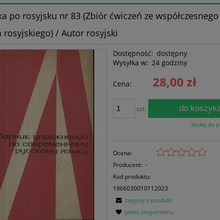
ka po rosyjsku nr 83 (Zbiór ćwiczeń ze współczesnego
 rosyjskiego) / Autor rosyjski
Dostępność:
dostępny
Wysyłka w:
24 godziny
28,00 zł
Cena:
do koszyk
szt.
dodaj do 
Ocena:
Producent:
-
Kod produktu:
1966030010112023
zapytaj o produkt
poleć znajomemu