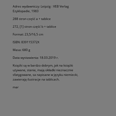
Adres wydawniczy: Leipzig : VEB Verlag
Ezyklopadie, 1983
288 stron część a + tablice
272, [1] stron część b + tablice
Format: 23,5/16,5 cm
ISBN: 839115372X
Masa: 680 g
Data wystawienia: 18.03.2019 r.
Książki są w bardzo dobrym, jak na książki
używane, stanie, mają okładki nieznacznie
sfatygowane, sa napisane w języku niemiecki,
zawierają ilustracje na tablicach.
mar