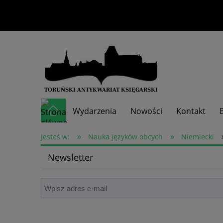
Wydarzenia
Nowości
Kontakt
»
»
Skup książek
Jesteś w:
Nauka języków obcych
Niemiecki
Newsletter