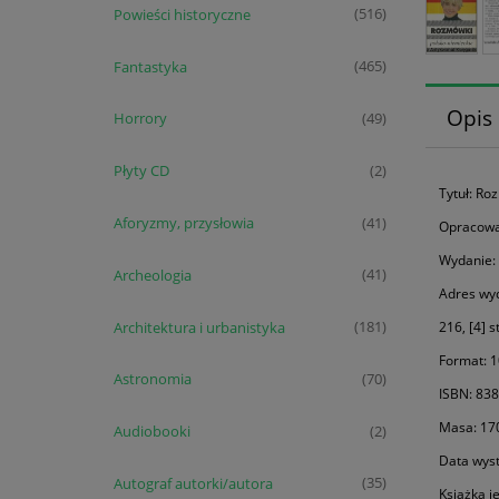
Powieści historyczne
(516)
Fantastyka
(465)
Opis
Horrory
(49)
Płyty CD
(2)
Tytuł: Ro
Aforyzmy, przysłowia
(41)
Opracowa
Wydanie: 
Archeologia
(41)
Adres wy
Architektura i urbanistyka
(181)
216, [4] s
Format: 1
Astronomia
(70)
ISBN: 83
Masa: 17
Audiobooki
(2)
Data wyst
Autograf autorki/autora
(35)
Książka j