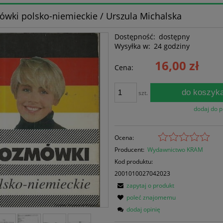
wki polsko-niemieckie / Urszula Michalska
Dostępność:
dostępny
Wysyłka w:
24 godziny
16,00 zł
Cena:
do koszyk
szt.
dodaj do 
Ocena:
Producent:
Wydawnictwo KRAM
Kod produktu:
2001010027042023
zapytaj o produkt
poleć znajomemu
dodaj opinię