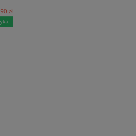
90 zł
zyka