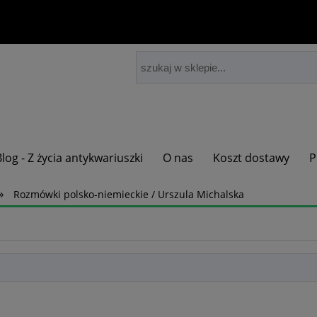
Blog - Z życia antykwariuszki
O nas
Koszt dostawy
P
»
Rozmówki polsko-niemieckie / Urszula Michalska