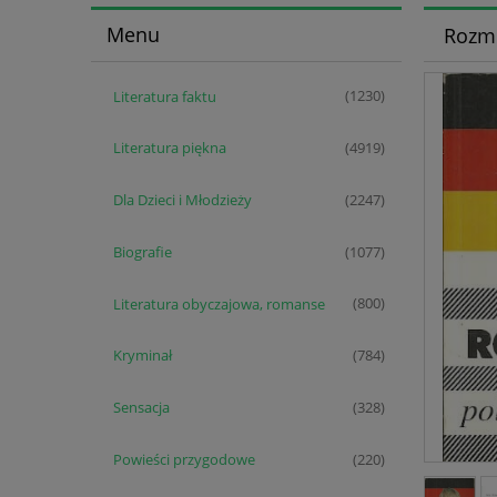
Menu
Rozmó
Literatura faktu
(1230)
Literatura piękna
(4919)
Dla Dzieci i Młodzieży
(2247)
Biografie
(1077)
Literatura obyczajowa, romanse
(800)
Kryminał
(784)
Sensacja
(328)
Powieści przygodowe
(220)