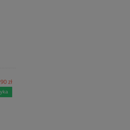
90 zł
zyka