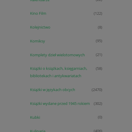
Kino Film
(122)
Kolejnictwo
(8)
Komiksy
(95)
Komplety dzieł wielotomowych
(21)
Książki o książkach, księgarniach,
(58)
bibliotekach i antykwariatach
Książki w językach obcych
(2470)
Książki wydane przed 1945 rokiem
(302)
Kubki
(0)
Kulinaria
(406)