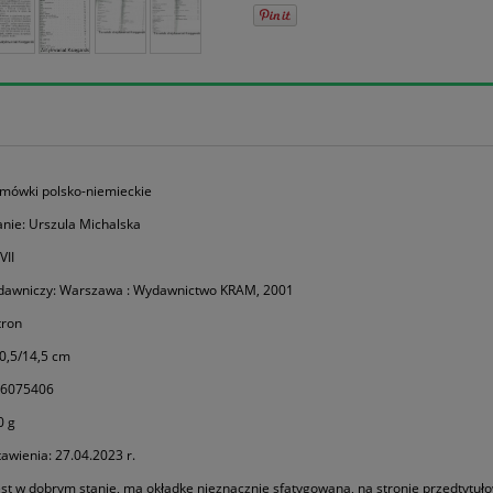
zmówki polsko-niemieckie
nie: Urszula Michalska
VII
dawniczy: Warszawa : Wydawnictwo KRAM, 2001
tron
0,5/14,5 cm
86075406
0 g
awienia: 27.04.2023 r.
est w dobrym stanie, ma okładkę nieznacznie sfatygowaną, na stronie przedtytuło