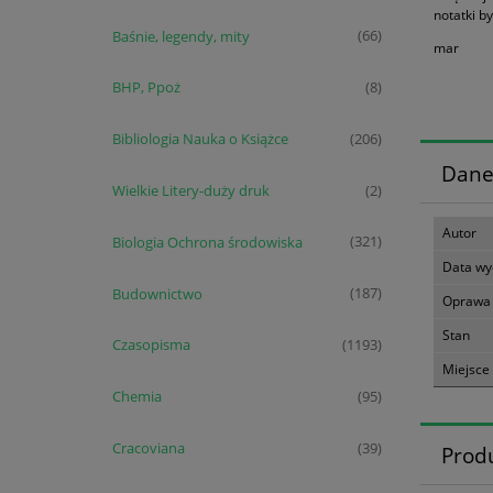
notatki by
Baśnie, legendy, mity
(66)
mar
BHP, Ppoż
(8)
Bibliologia Nauka o Książce
(206)
Dane
Wielkie Litery-duży druk
(2)
Autor
Biologia Ochrona środowiska
(321)
Data wy
Budownictwo
(187)
Oprawa
Stan
Czasopisma
(1193)
Miejsce
Chemia
(95)
Cracoviana
(39)
Prod