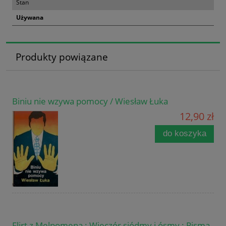
Stan
Używana
Produkty powiązane
Biniu nie wzywa pomocy / Wiesław Łuka
12,90 zł
do koszyka
Flirt z Melpomeną : Wieczór siódmy i ósmy : Pisma