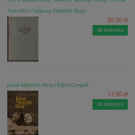
Tom XXII / Tadeusz Żeleński (Boy)
35,00 zł
do koszyka
Jasne błękitne okna / Edyta Czepiel
17,90 zł
do koszyka