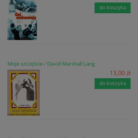
do koszyka
Moje szczęście / David Marshall Lang
13,00 zł
do koszyka