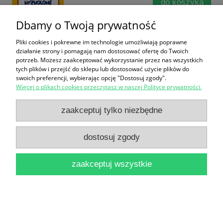
do koszyka
Dbamy o Twoją prywatność
Pliki cookies i pokrewne im technologie umożliwiają poprawne
działanie strony i pomagają nam dostosować ofertę do Twoich
potrzeb. Możesz zaakceptować wykorzystanie przez nas wszystkich
tych plików i przejść do sklepu lub dostosować użycie plików do
swoich preferencji, wybierając opcję "Dostosuj zgody".
Więcej o plikach cookies przeczytasz w naszej Polityce prywatności.
Historia 8 : Polska i świat naszego wieku lata 1914-
1990 : Podręcznik dla klasy ósmej szkoły
zaakceptuj tylko niezbędne
podstawowej / Andrzej Leszek Szcześniak
dostosuj zgody
16,90 zł
do koszyka
zaakceptuj wszystkie