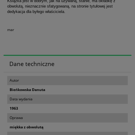
Książka jest w dobrym, jak na używaną, stanie, ma okładkę z
obwolutą, nieznacznie sfatygowaną, na stronie tytułowej jest
dedykacja dla byłego właściciela.
mar
Dane techniczne
Autor
Bieńkowska Danuta
Data wydania
1963
Oprawa
miękka z obwolutą