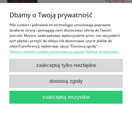
do koszyka
Dbamy o Twoją prywatność
Pliki cookies i pokrewne im technologie umożliwiają poprawne
działanie strony i pomagają nam dostosować ofertę do Twoich
potrzeb. Możesz zaakceptować wykorzystanie przez nas wszystkich
tych plików i przejść do sklepu lub dostosować użycie plików do
swoich preferencji, wybierając opcję "Dostosuj zgody".
Więcej o plikach cookies przeczytasz w naszej Polityce prywatności.
Nocna taksówka / James W. Nichol
zaakceptuj tylko niezbędne
16,90 zł
dostosuj zgody
do koszyka
zaakceptuj wszystkie