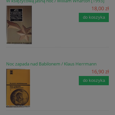
W księżycową jasną noc / William Wharton [1993]
18,00 zł
do koszyka
Noc zapada nad Babilonem / Klaus Herrmann
16,90 zł
do koszyka