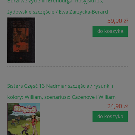
Burzliwe życie Ilii Erenburga. Rosyjski los,
żydowskie szczęście / Ewa Zarzycka-Berard
59,90 zł
do koszyka
Sisters Część 13 Nadmiar szczęścia / rysunki i
kolory: William, scenariusz: Cazenove i William
24,90 zł
do koszyka