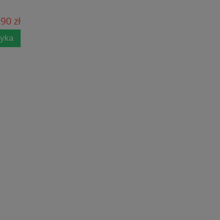
90 zł
zyka