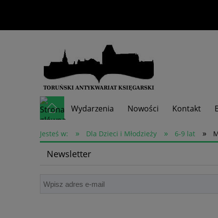
Wydarzenia
Nowości
Kontakt
»
»
»
Skup książek
Jesteś w:
Dla Dzieci i Młodzieży
6-9 lat
M
Newsletter