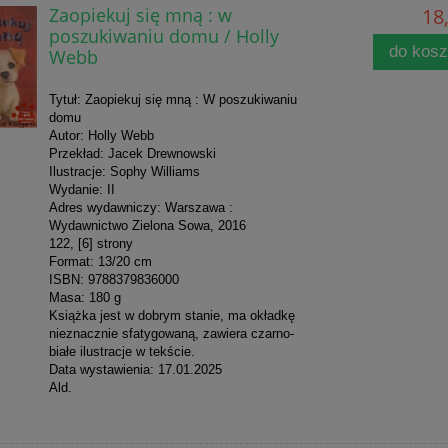
Zaopiekuj się mną : w
18,
poszukiwaniu domu / Holly
do kos
Webb
Tytuł: Zaopiekuj się mną : W poszukiwaniu
domu
Autor: Holly Webb
Przekład: Jacek Drewnowski
Ilustracje: Sophy Williams
Wydanie: II
Adres wydawniczy: Warszawa :
Wydawnictwo Zielona Sowa, 2016
122, [6] strony
Format: 13/20 cm
ISBN: 9788379836000
Masa: 180 g
Książka jest w dobrym stanie, ma okładkę
nieznacznie sfatygowaną, zawiera czarno-
białe ilustracje w tekście.
Data wystawienia: 17.01.2025
Ald.