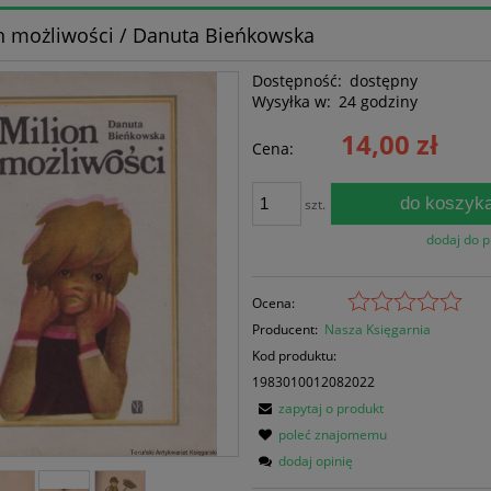
n możliwości / Danuta Bieńkowska
Dostępność:
dostępny
Wysyłka w:
24 godziny
14,00 zł
Cena:
do koszyk
szt.
dodaj do 
Ocena:
Producent:
Nasza Księgarnia
Kod produktu:
1983010012082022
zapytaj o produkt
poleć znajomemu
dodaj opinię