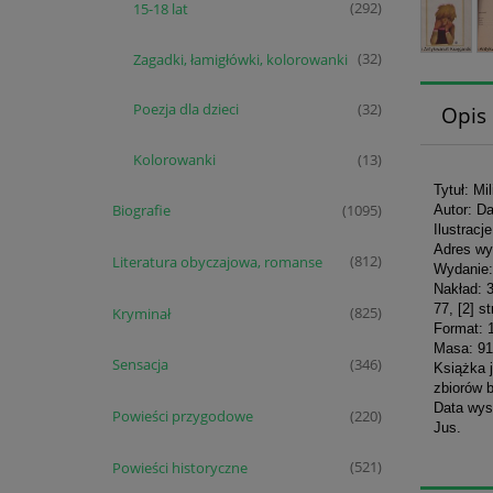
15-18 lat
(292)
Zagadki, łamigłówki, kolorowanki
(32)
Poezja dla dzieci
(32)
Opis
Kolorowanki
(13)
Tytuł: Mi
Biografie
(1095)
Autor: D
Ilustracj
Adres wy
Literatura obyczajowa, romanse
(812)
Wydanie:
Nakład: 
77, [2] st
Kryminał
(825)
Format: 
Masa: 91
Sensacja
(346)
Książka 
zbiorów b
Data wys
Powieści przygodowe
(220)
Jus.
Powieści historyczne
(521)