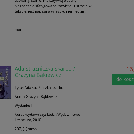
używaną, stanie, ma sztywną okładkę
nieznacznie sfatygowaną, zawiera ilustracje w
tekście, jest napisana w języku niemieckim.
mar
Ada strażniczka skarbu /
16,
Grażyna Bąkiewicz
do kos
Tytuł: Ada strażniczka skarbu
Autor: Grażyna Bąkiewicz
Wydanie: I
Adres wydawniczy: Łódź : Wydawnictwo
Literatura, 2010
207, [1] stron