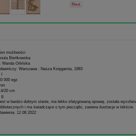
lion możliwości
anuta Bieńkowska
e: Wanda Orlińska
dawniczy: Warszawa : Nasza Księgarnia, 1983
 I
30 000 egz.
ron
14/20 cm
 g
jest w bardzo dobrym stanie, ma lekko sfatygowaną oprawę, została wycofan
ibliotecznych i ma świadczące o tym pieczątki, zawiera ilustracje w tekście.
tawienia: 12.08.2022