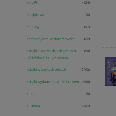
Kino Film
(124)
Kolejnictwo
(8)
Komiksy
(97)
Komplety dzieł wielotomowych
(22)
Książki o książkach, księgarniach,
(58)
bibliotekach i antykwariatach
Książki w językach obcych
(2492)
Książki wydane przed 1945 rokiem
(306)
Kubki
(0)
Kulinaria
(407)