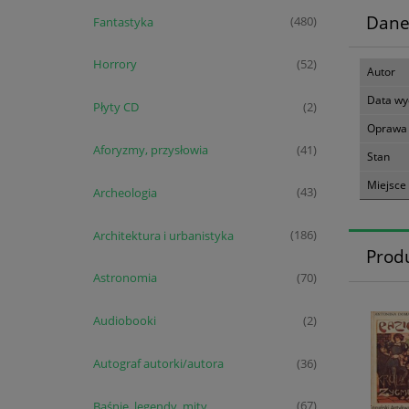
Dane
Fantastyka
(480)
Horrory
(52)
Autor
Data wy
Płyty CD
(2)
Oprawa
Aforyzmy, przysłowia
(41)
Stan
Miejsce
Archeologia
(43)
Architektura i urbanistyka
(186)
Prod
Astronomia
(70)
Audiobooki
(2)
Autograf autorki/autora
(36)
Baśnie, legendy, mity
(67)