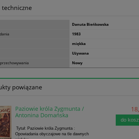
 techniczne
Danuta Bieńkowska
dania
1983
miękka
Używana
 przechowywania
Nowy
ukty powiązane
Paziowie króla Zygmunta /
18,
Antonina Domańska
do kos
Tytuł: Paziowie króla Zygmunta :
Opowiadania obyczajowe na tle dawnych