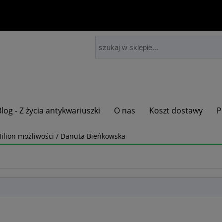
Blog - Z życia antykwariuszki
O nas
Koszt dostawy
P
ilion możliwości / Danuta Bieńkowska