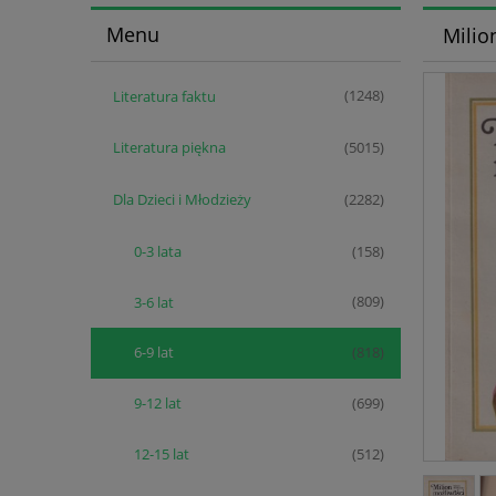
Menu
Milio
Literatura faktu
(1248)
Literatura piękna
(5015)
Dla Dzieci i Młodzieży
(2282)
0-3 lata
(158)
3-6 lat
(809)
6-9 lat
(818)
9-12 lat
(699)
12-15 lat
(512)