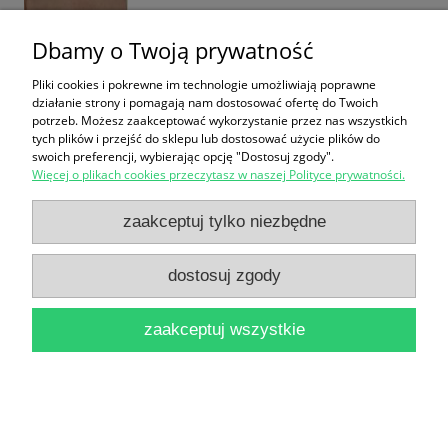
Dbamy o Twoją prywatność
Pliki cookies i pokrewne im technologie umożliwiają poprawne
działanie strony i pomagają nam dostosować ofertę do Twoich
potrzeb. Możesz zaakceptować wykorzystanie przez nas wszystkich
tych plików i przejść do sklepu lub dostosować użycie plików do
Prawo dewizowe aktualny stan prawny 2. wydanie
swoich preferencji, wybierając opcję "Dostosuj zgody".
Więcej o plikach cookies przeczytasz w naszej Polityce prywatności.
2000 r. / Anna Tenerowicz (red.)
14,90 zł
zaakceptuj tylko niezbędne
do koszyka
dostosuj zgody
zaakceptuj wszystkie
Prawo celne : Przepisy wykonawcze i związkowe :