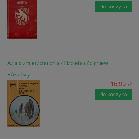
do koszyka
Azja o zmierzchu dnia / Elżbieta i Zbigniew
Różańscy
16,90 zł
do koszyka