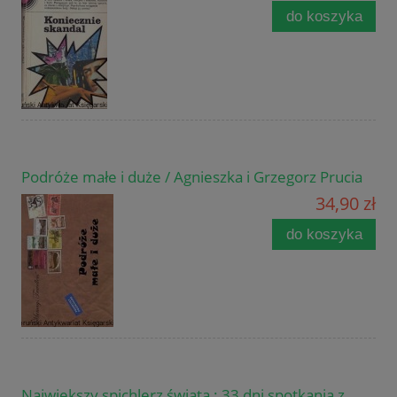
do koszyka
Podróże małe i duże / Agnieszka i Grzegorz Prucia
34,90 zł
do koszyka
Największy spichlerz świata : 33 dni spotkania z