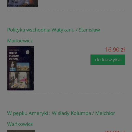
Polityka wschodnia Watykanu / Stanisław
Markiewicz
16,90 zł
do koszyka
W pępku Ameryki : W ślady Kolumba / Melchior
Wańkowicz