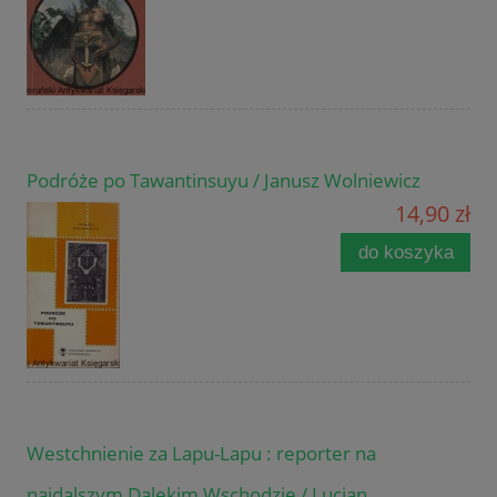
Podróże po Tawantinsuyu / Janusz Wolniewicz
14,90 zł
do koszyka
Westchnienie za Lapu-Lapu : reporter na
najdalszym Dalekim Wschodzie / Lucjan