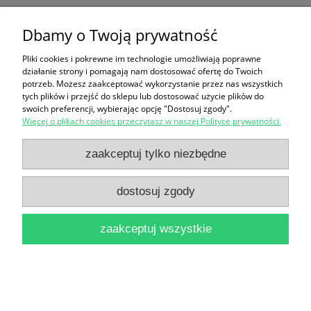
Dbamy o Twoją prywatność
Ten produkt jest niedostępny.
Pliki cookies i pokrewne im technologie umożliwiają poprawne
Zakupy
działanie strony i pomagają nam dostosować ofertę do Twoich
potrzeb. Możesz zaakceptować wykorzystanie przez nas wszystkich
Pomoc
tych plików i przejść do sklepu lub dostosować użycie plików do
swoich preferencji, wybierając opcję "Dostosuj zgody".
Więcej o plikach cookies przeczytasz w naszej Polityce prywatności.
Moje konto
zaakceptuj tylko niezbędne
Informacje
dostosuj zgody
pokaż pełną wersję strony
zaakceptuj wszystkie
Sklep internetowy Shoper Premium