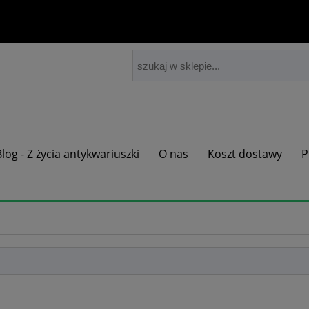
Blog - Z życia antykwariuszki
O nas
Koszt dostawy
P