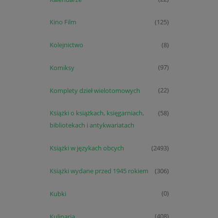
Kino Film
(125)
Kolejnictwo
(8)
Komiksy
(97)
Komplety dzieł wielotomowych
(22)
Książki o książkach, księgarniach,
(58)
bibliotekach i antykwariatach
Książki w językach obcych
(2493)
Książki wydane przed 1945 rokiem
(306)
Kubki
(0)
Kulinaria
(408)