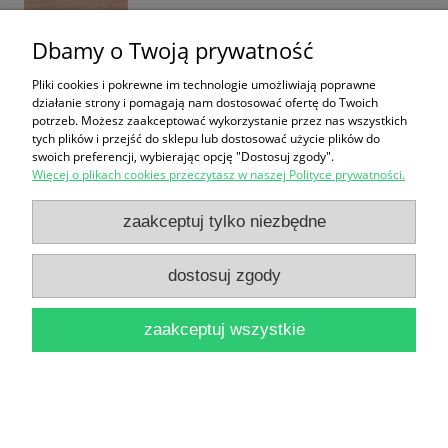
Dbamy o Twoją prywatność
Pliki cookies i pokrewne im technologie umożliwiają poprawne
działanie strony i pomagają nam dostosować ofertę do Twoich
potrzeb. Możesz zaakceptować wykorzystanie przez nas wszystkich
Wokół kultury i literatury ludowej 1939-1948 / Jerzy
tych plików i przejść do sklepu lub dostosować użycie plików do
swoich preferencji, wybierając opcję "Dostosuj zgody".
Jastrzębski
Więcej o plikach cookies przeczytasz w naszej Polityce prywatności.
12,90 zł
zaakceptuj tylko niezbędne
do koszyka
dostosuj zgody
zaakceptuj wszystkie
Kultura : szkice, opowiadania, sprawozdania Paryż
Marzec 1987