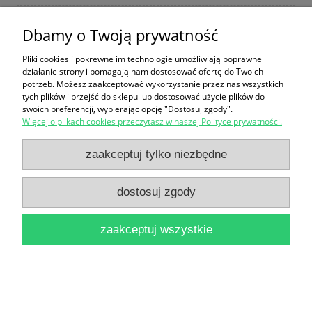
Dbamy o Twoją prywatność
Myśl społeczna i polityczna Renesansu Indyjskiego
Pliki cookies i pokrewne im technologie umożliwiają poprawne
działanie strony i pomagają nam dostosować ofertę do Twoich
od Rama Mohana Roya do Rabindranatha Tagora /
potrzeb. Możesz zaakceptować wykorzystanie przez nas wszystkich
tych plików i przejść do sklepu lub dostosować użycie plików do
Janusz Justyński
swoich preferencji, wybierając opcję "Dostosuj zgody".
24,90 zł
Więcej o plikach cookies przeczytasz w naszej Polityce prywatności.
do koszyka
zaakceptuj tylko niezbędne
dostosuj zgody
zaakceptuj wszystkie
Narodziny systemu władzy : Polska 1943-1948
20,00 zł