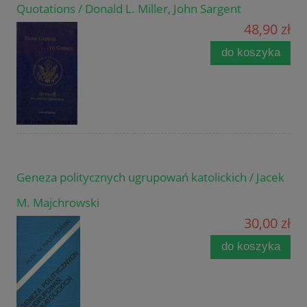
Quotations / Donald L. Miller, John Sargent
48,90 zł
do koszyka
Geneza politycznych ugrupowań katolickich / Jacek
M. Majchrowski
30,00 zł
do koszyka