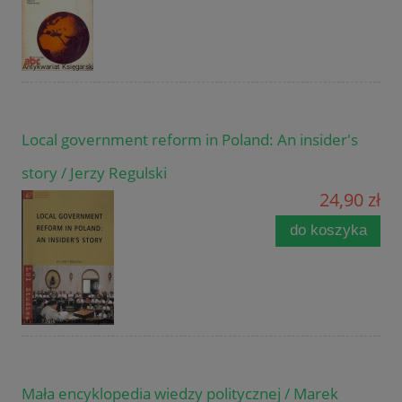
Local government reform in Poland: An insider's
story / Jerzy Regulski
24,90 zł
do koszyka
Mała encyklopedia wiedzy politycznej / Marek