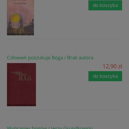
do koszyka
Człowiek poszukuje Boga / Brak autora
12,90 zł
do koszyka
Wybraniec bogów / Jerzy Grundkowski