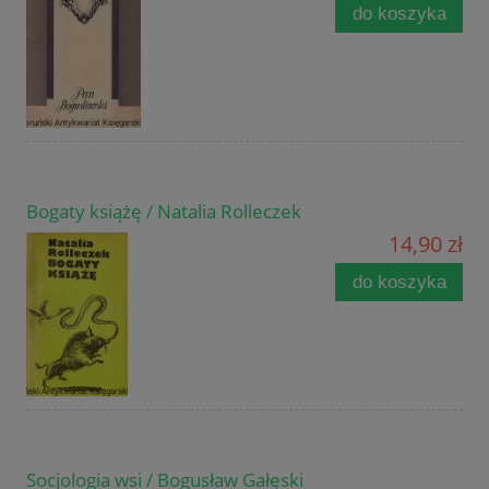
do koszyka
Bogaty książę / Natalia Rolleczek
14,90 zł
do koszyka
Socjologia wsi / Bogusław Gałęski