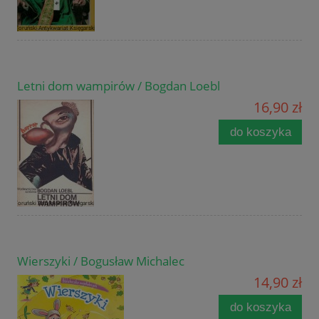
Letni dom wampirów / Bogdan Loebl
16,90 zł
do koszyka
Wierszyki / Bogusław Michalec
14,90 zł
do koszyka