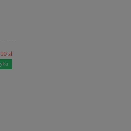
90 zł
zyka