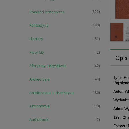
Powieści historyczne
(522)
Fantastyka
(480)
Horrory
(51)
Płyty CD
(2)
Opis
Aforyzmy, przysłowia
(42)
Tytuł: P
Archeologia
(43)
Pojedynek
Autor: W
Architektura i urbanistyka
(186)
Wydanie:
Astronomia
(70)
Adres Wy
129, [2] 
Audiobooki
(2)
Format: 