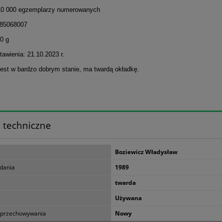
10 000 egzemplarzy numerowanych
385068007
0 g
awienia: 21.10.2023 r.
jest w bardzo dobrym stanie, ma twardą okładkę.
 techniczne
Boziewicz Władysław
dania
1989
twarda
Używana
 przechowywania
Nowy