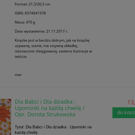
Format: 21,5/26,5 cm
ISBN: 8374041978
Masa: 470 g
Data wystawienia: 21.11.2017 r.
Książka jest w bardzo dobrym, jak na książkę
używaną, stanie, ma sztywną okładkę,
nieznacznie sfatygowaną, zawiera ilustracje w
tekście.
mar
Dla Babci i Dla dziadka :
13,
Upominki na każdą chwilę /
do kos
Opr. Dorota Strukowska
Tytuł: Dla Babci i Dla dziadka : Upominki na
każdą chwilę