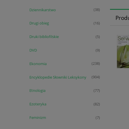
Dziennikarstwo
(38)
Prod
Drugi obieg
(16)
Druki bibliofilskie
(5)
DVD
(9)
Ekonomia
(238)
Encyklopedie Słowniki Leksykony
(904)
Etnologia
(77)
Ezoteryka
(82)
Feminizm
(7)