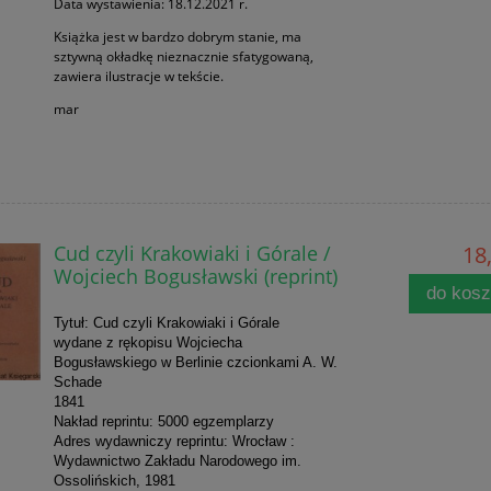
Data wystawienia: 18.12.2021 r.
Książka jest w bardzo dobrym stanie, ma
sztywną okładkę nieznacznie sfatygowaną,
zawiera ilustracje w tekście.
mar
Cud czyli Krakowiaki i Górale /
18,
Wojciech Bogusławski (reprint)
do kos
Tytuł: Cud czyli Krakowiaki i Górale
wydane z rękopisu Wojciecha
Bogusławskiego w
Berlinie czcionkami A. W.
Schade
1841
Nakład reprintu: 5000 egzemplarzy
Adres wydawniczy reprintu: Wrocław :
Wydawnictwo Zakładu Narodowego im.
Ossolińskich, 1981