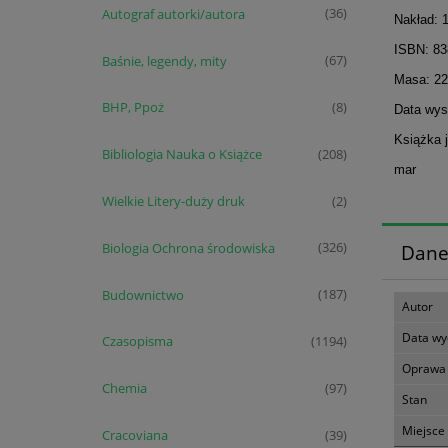
Autograf autorki/autora
(36)
Nakład: 
ISBN: 8
Baśnie, legendy, mity
(67)
Masa: 22
BHP, Ppoż
(8)
Data wyst
Książka 
Bibliologia Nauka o Książce
(208)
mar
Wielkie Litery-duży druk
(2)
Biologia Ochrona środowiska
(326)
Dane
Budownictwo
(187)
Autor
Data wy
Czasopisma
(1194)
Oprawa
Chemia
(97)
Stan
Miejsce
Cracoviana
(39)