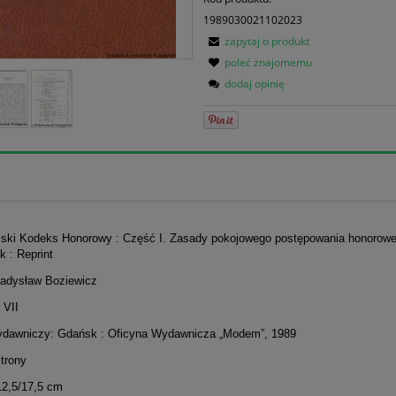
1989030021102023
zapytaj o produkt
poleć znajomemu
dodaj opinię
olski Kodeks Honorowy : Część I. Zasady pokojowego postępowania honorowe
 : Reprint
ładysław Boziewicz
 VII
dawniczy: Gdańsk : Oficyna Wydawnicza „Modem”, 1989
strony
12,5/17,5 cm