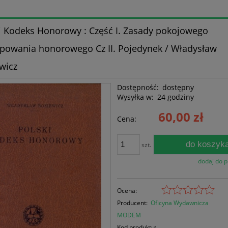
i Kodeks Honorowy : Część I. Zasady pokojowego
powania honorowego Cz II. Pojedynek / Władysław
wicz
Dostępność:
dostępny
Wysyłka w:
24 godziny
60,00 zł
Cena:
do koszyk
szt.
dodaj do 
Ocena:
Producent:
Oficyna Wydawnicza
MODEM
Kod produktu: