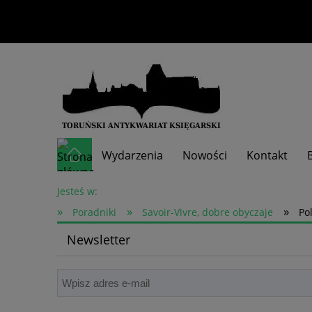
Wydarzenia
Nowości
Kontakt
Skup książek
Jesteś w:
»
»
»
Poradniki
Savoir-Vivre, dobre obyczaje
Po
Newsletter