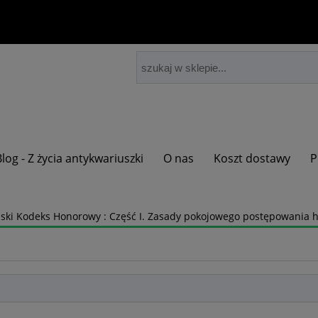
Blog - Z życia antykwariuszki
O nas
Koszt dostawy
P
lski Kodeks Honorowy : Część I. Zasady pokojowego postępowania h