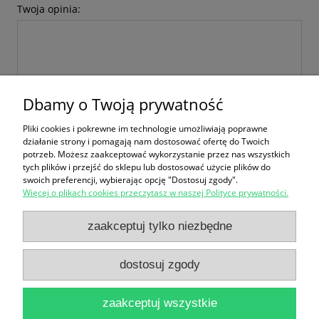
Twoja opinia:
Dbamy o Twoją prywatność
wyślij
Pliki cookies i pokrewne im technologie umożliwiają poprawne
działanie strony i pomagają nam dostosować ofertę do Twoich
potrzeb. Możesz zaakceptować wykorzystanie przez nas wszystkich
tych plików i przejść do sklepu lub dostosować użycie plików do
swoich preferencji, wybierając opcję "Dostosuj zgody".
Więcej o plikach cookies przeczytasz w naszej Polityce prywatności.
Zakupy
zaakceptuj tylko niezbędne
Pomoc
dostosuj zgody
Moje konto
zaakceptuj wszystkie
Informacje